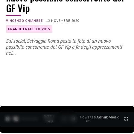
GF Vip
VINCENZO CHIANESE
|
12 NOVEMBRE 2020
GRANDE FRATELLO VIP 5
Sui social, Selvaggia Roma posta la foto di un nuovo
possibile concorrente del GF Vip e fa degli apprezzamenti
nei…
0:27 /
Ad
hub
Media
POWERED
1
/
2
1:40
BY