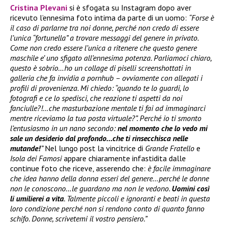
Cristina Plevani
si è sfogata su Instagram dopo aver
ricevuto l’ennesima foto intima da parte di un uomo:
“Forse è
il caso di parlarne tra noi donne, perché non credo di essere
l’unica “fortunella” a trovare messaggi del genere in privato.
Come non credo essere l’unica a ritenere che questo genere
maschile e’ uno sfigato all’ennesima potenza. Parliamoci chiaro,
questo è sobrio…ho un collage di piselli screenshottati in
galleria che fa invidia a pornhub – ovviamente con allegati i
profili di provenienza. Mi chiedo: “quando te lo guardi, lo
fotografi e ce lo spedisci, che reazione ti aspetti da noi
fanciulle?!…che masturbazione mentale ti fai ad immaginarci
mentre riceviamo la tua posta virtuale?”. Perché io ti smonto
l’entusiasmo in un nano secondo:
nel momento che lo vedo mi
sale un desiderio dal profondo…che ti rinsecchisca nelle
mutande!
”
Nel lungo post la vincitrice di
Grande Fratello
e
Isola dei Famosi
appare chiaramente infastidita dalle
continue foto che riceve, asserendo che:
è facile immaginare
che idea hanno della donna esseri del genere…perché le donne
non le conoscono…le guardano ma non le vedono.
Uomini così
li umilierei a vita
. Talmente piccoli e ignoranti e beati in questa
loro condizione perché non si rendono conto di quanto fanno
schifo. Donne, scrivetemi il vostro pensiero.”