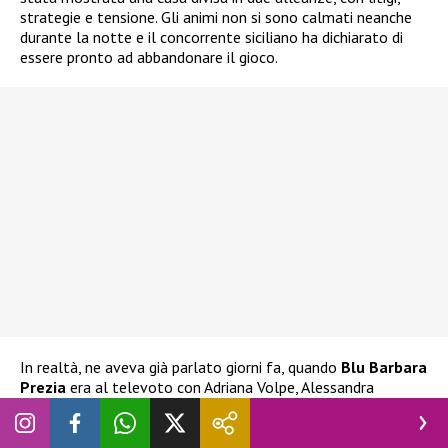
strategie e tensione. Gli animi non si sono calmati neanche
durante la notte e il concorrente siciliano ha dichiarato di
essere pronto ad abbandonare il gioco.
In realtà, ne aveva già parlato giorni fa, quando
Blu Barbara
Prezia
era al televoto con Adriana Volpe, Alessandra
Mussolini e Lucia Ilarido. L’ex tronista aveva già espresso
l’intenzione di ritirarsi
nel caso Blu fosse stata eliminata.
Ha espresso la stessa decisione anche alla stessa Prezia, che