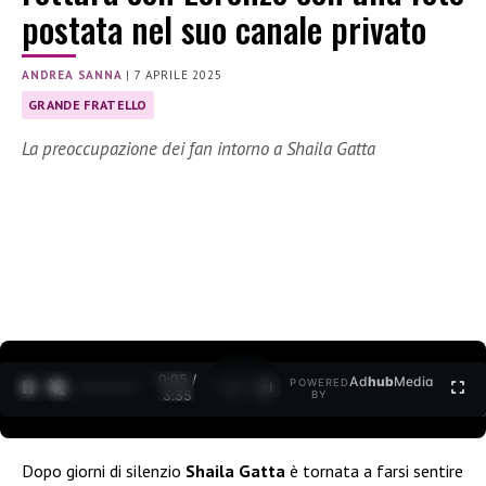
postata nel suo canale privato
ANDREA SANNA
|
7 APRILE 2025
GRANDE FRATELLO
La preoccupazione dei fan intorno a Shaila Gatta
0:06 /
Ad
hub
Media
POWERED
1
/
2
3:35
BY
Dopo giorni di silenzio
Shaila Gatta
è tornata a farsi sentire