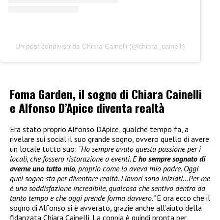
Un post condiviso da Chiara Cainelli (@chiara_cainelli)
Foma Garden, il sogno di Chiara Cainelli
e Alfonso D’Apice diventa realtà
Era stato proprio Alfonso D’Apice, qualche tempo fa, a
rivelare sui social il suo grande sogno, ovvero quello di avere
un locale tutto suo:
“Ho sempre avuto questa passione per i
locali, che fossero ristorazione o eventi. E
ho sempre sognato di
averne uno tutto mio
, proprio come lo aveva mio padre. Oggi
quel sogno sta per diventare realtà. I lavori sono iniziati…Per me
è una soddisfazione incredibile, qualcosa che sentivo dentro da
tanto tempo e che oggi prende forma davvero.”
E ora ecco che il
sogno di Alfonso si è avverato, grazie anche all’aiuto della
fidanzata Chiara Cainelli. La coppia è quindi pronta per