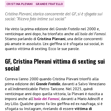
CRISTINA PLEVANI
GRANDE FRATELLO
Cristina Plevani, storica concorrente del GF, si è sfogata sui
social: “Ricevo foto intime sui social”
Ha vinto la prima edizione del
Grande Fratello
nel 2000 e,
venticinque anni dopo, ha trionfato anche all’
Isola dei Famosi
.
Stiamo parlando di
Cristina Plevani
, una delle concorrenti
più amate in assoluto. L’ex gieffina si è sfogata sui social, in
quanto vittima di sexting. Ecco le sue parole.
GF, Cristina Plevani vittima di sexting sui
social
Correva l’anno 2000 quando Cristina Plevani trionfò alla
prima edizione del
Grande Fratello
, davanti a Salvo Veneziano
e all’indimenticabile Pietro Taricone. Nel 2025, quindi
venticinque anni dopo quella vittoria, la Plevani è riuscita a
imporsi anche all’
Isola dei Famosi
, davanti a Mario Adinolfi e
Jey Lillo. Qualche giorno fa l’ex gieffina ed ex naufraga, si è
sfogata su Instagram, rivelando di essere
vittima di