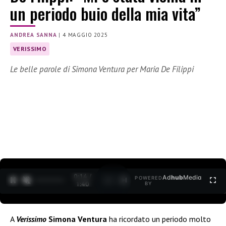
un periodo buio della mia vita”
ANDREA SANNA
|
4 MAGGIO 2025
VERISSIMO
Le belle parole di Simona Ventura per Maria De Filippi
0:15 /
Ad
hub
Media
POWERED
1
/
2
1:40
BY
A
Verissimo
Simona Ventura
ha ricordato un periodo molto