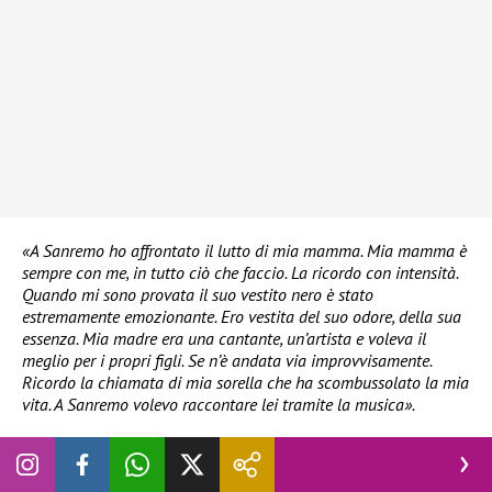
«A Sanremo ho affrontato il lutto di mia mamma. Mia mamma è
sempre con me, in tutto ciò che faccio. La ricordo con intensità.
Quando mi sono provata il suo vestito nero è stato
estremamente emozionante. Ero vestita del suo odore, della sua
essenza. Mia madre era una cantante, un’artista e voleva il
meglio per i propri figli. Se n’è andata via improvvisamente.
Ricordo la chiamata di mia sorella che ha scombussolato la mia
vita. A Sanremo volevo raccontare lei tramite la musica».
LEGGI ANCHE
:
Rivelato il cast di Canzonissima (e ci sono
anche Big di Sanremo 2026)