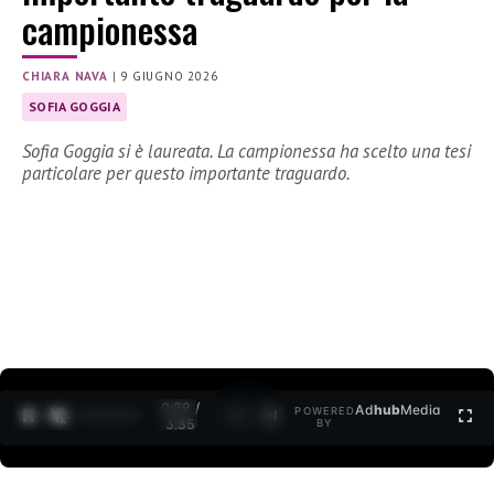
campionessa
CHIARA NAVA
|
9 GIUGNO 2026
SOFIA GOGGIA
Sofia Goggia si è laureata. La campionessa ha scelto una tesi
particolare per questo importante traguardo.
0:30 /
Ad
hub
Media
POWERED
1
/
2
3:35
BY