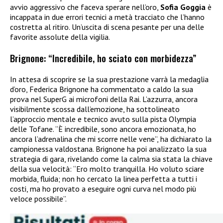
avvio aggressivo che faceva sperare nell’oro,
Sofia Goggia
è
incappata in due errori tecnici a metà tracciato che l’hanno
costretta al ritiro. Un’uscita di scena pesante per una delle
favorite assolute della vigilia.
Brignone: “Incredibile, ho sciato con morbidezza”
In attesa di scoprire se la sua prestazione varrà la medaglia
d’oro, Federica Brignone ha commentato a caldo la sua
prova nel SuperG ai microfoni della Rai. L’azzurra, ancora
visibilmente scossa dall’emozione, ha sottolineato
l’approccio mentale e tecnico avuto sulla pista Olympia
delle Tofane. “È incredibile, sono ancora emozionata, ho
ancora l’adrenalina che mi scorre nelle vene”, ha dichiarato la
campionessa valdostana. Brignone ha poi analizzato la sua
strategia di gara, rivelando come la calma sia stata la chiave
della sua velocità: “Ero molto tranquilla. Ho voluto sciare
morbida, fluida; non ho cercato la linea perfetta a tutti i
costi, ma ho provato a eseguire ogni curva nel modo più
veloce possibile”.