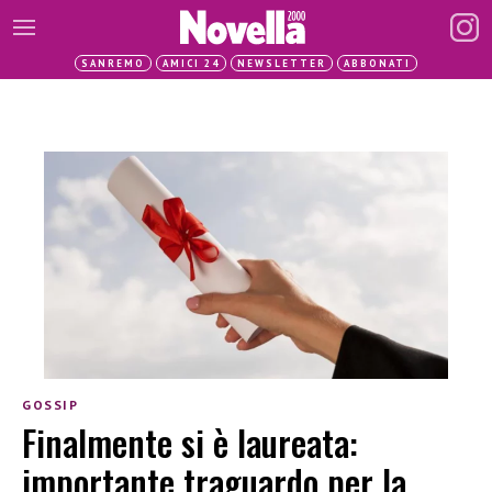
SANREMO
AMICI 24
NEWSLETTER
ABBONATI
GOSSIP
Finalmente si è laureata:
importante traguardo per la