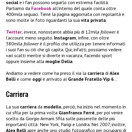
social
e i fan possono seguirlo con estrema facilità.
Partiamo da
Facebook
all’interno del quale conta oltre
400mila seguaci. Tiene la pagina aggiornata con regolarità e
sono molte le foto riguardanti la sua
vita privata
.
Twitter
, invece, nonostante abbia più di 12mila
follower
è
l’account meno seguito.
Instagram
, infine, con oltre
380mila
follower
è il profilo che utilizza per tenere informati
i suoi fan su ciò che gli capita. Qui, infatti, possiamo vedere
vari scatti mentre si diverte in vacanza, facendo sport
oppure insieme alla
moglie Delia
.
Andiamo a vedere come ha preso il via la
carriera
di
Alex
Belli
e come
oggi
è arrivato al
Grande Fratello Vip 6
…
Carriera
La sua
carriera
da
modello
, perciò, ha inizio nel momento in
cui sfila per la prima volta
Gianfranco Ferrè
, per poi venire
scelto da Giorgio Armani. Sfila sulle passerelle delle più
importanti città: New York, Parigi e Londra. Nel 2007, inoltre,
Alex Belli
apre anche uno studio fotografico per occuparsi di