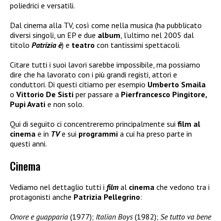
poliedrici e versatili.
Dal cinema alla TV, così come nella musica (ha pubblicato
diversi singoli, un EP e due
album
, l’ultimo nel 2005 dal
titolo
Patrizia è
) e
teatro
con tantissimi spettacoli.
Citare tutti i suoi lavori sarebbe impossibile, ma possiamo
dire che ha lavorato con i più grandi registi, attori e
conduttori. Di questi citiamo per esempio
Umberto Smaila
o
Vittorio De Sisti
per passare a
Pierfrancesco Pingitore,
Pupi Avati
e non solo.
Qui di seguito ci concentreremo principalmente sui
film al
cinema
e in
TV
e sui
programmi
a cui ha preso parte in
questi anni.
Cinema
Vediamo nel dettaglio tutti i
film
al
cinema
che vedono tra i
protagonisti anche
Patrizia Pellegrino
:
Onore e guapparia
(1977);
Italian Boys
(1982);
Se tutto va bene