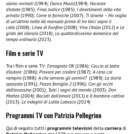
siamo rovinati
(1984);
Dance Music
(1984);
Vacanze
d’estate
(1985);
Final Justice
(1985);
I divertimenti della vita
privata
(1990);
Come le formiche
(2007);
Ti stramo – Ho voglia
di un’ultima notte da manuale prima di tre baci sopra il
cielo
(2008);
Linea di Konfine
(2008);
Viva l’Italia
(2012) e
Le
grida del silenzio
(2018);
La quattordicesima domenica del
tempo ordinario
(2023).
Film e serie TV
Tra i film e serie TV:
Ferragosto OK
(1986);
Caccia al ladro
d’autore
(1986);
Provare per credere
(1987);
A cena col
vampiro
(1988);
A che servono gli uomini?
(1989);
La storia
spezzata
(1991);
Pazza famiglia 2
(1996);
Con gli occhi
dell’assassino
(2001);
Tutti i sogni del mondo
(2003);
Don
Matteo
(2004);
Baciati dall’amore
(2011) e
Il bambino cattivo
(2013);
Le indagini di Lolita Lobosco
(2024)
Programmi TV con Patrizia Pellegrino
Qui di seguito tutti i
programmi televisivi
della
carriera
di