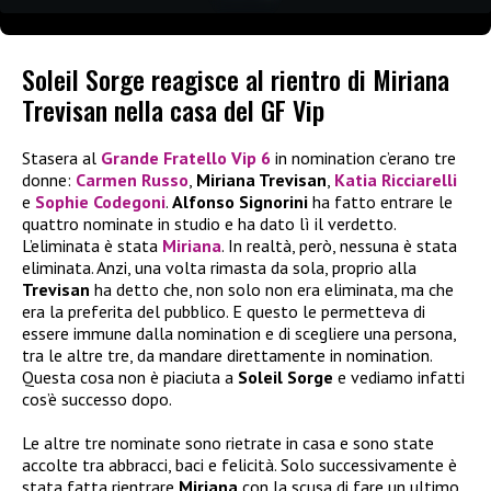
Soleil Sorge reagisce al rientro di Miriana
Trevisan nella casa del GF Vip
Stasera al
Grande Fratello Vip 6
in nomination c’erano tre
donne:
Carmen Russo
,
Miriana Trevisan
,
Katia Ricciarelli
e
Sophie Codegoni
.
Alfonso Signorini
ha fatto entrare le
quattro nominate in studio e ha dato lì il verdetto.
L’eliminata è stata
Miriana
. In realtà, però, nessuna è stata
eliminata. Anzi, una volta rimasta da sola, proprio alla
Trevisan
ha detto che, non solo non era eliminata, ma che
era la preferita del pubblico. E questo le permetteva di
essere immune dalla nomination e di scegliere una persona,
tra le altre tre, da mandare direttamente in nomination.
Questa cosa non è piaciuta a
Soleil Sorge
e vediamo infatti
cos’è successo dopo.
Le altre tre nominate sono rietrate in casa e sono state
accolte tra abbracci, baci e felicità. Solo successivamente è
stata fatta rientrare
Miriana
con la scusa di fare un ultimo