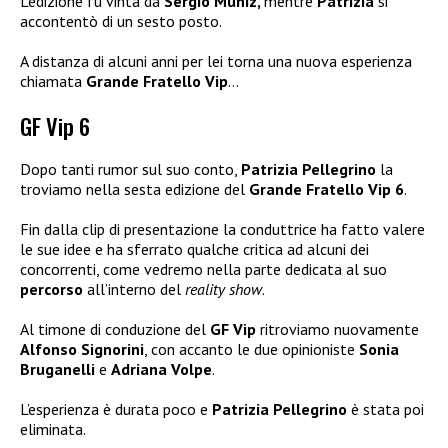
L’edizione fu vinta da
Sergio Múñiz,
mentre
Patrizia
si
accontentò di un sesto posto.
A distanza di alcuni anni per lei torna una nuova esperienza
chiamata
Grande Fratello Vip
…
GF Vip 6
Dopo tanti rumor sul suo conto,
Patrizia Pellegrino
la
troviamo nella sesta edizione del
Grande Fratello Vip 6
.
Fin dalla clip di presentazione la conduttrice ha fatto valere
le sue idee e ha sferrato qualche critica ad alcuni dei
concorrenti, come vedremo nella parte dedicata al suo
percorso
all’interno del
reality show
.
Al timone di conduzione del
GF Vip
ritroviamo nuovamente
Alfonso Signorini
, con accanto le due opinioniste
Sonia
Bruganelli
e
Adriana Volpe
.
L’esperienza è durata poco e
Patrizia Pellegrino
è stata poi
eliminata.