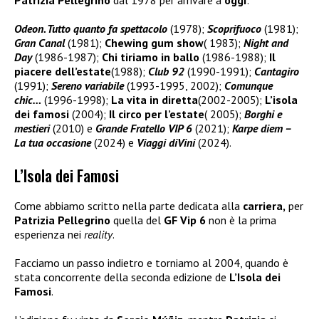
Patrizia Pellegrino
dal 1978 per arrivare a
oggi
:
Odeon. Tutto quanto fa spettacolo
(1978);
Scoprifuoco
(1981);
Gran Canal
(1981);
Chewing gum show
( 1983);
Night and
Day
(1986-1987);
Chi tiriamo in ballo
(1986-1988);
Il
piacere dell’estate
(1988);
Club 92
(1990-1991);
Cantagiro
(1991);
Sereno variabile
(1993-1995, 2002);
Comunque
chic…
(1996-1998);
La vita in diretta
(2002-2005);
L’isola
dei famosi
(2004);
Il circo per l’estate
( 2005);
Borghi e
mestieri
(2010) e
Grande Fratello VIP 6
(2021);
Karpe diem –
L
a tua occasione
(2024) e
Viaggi diVini
(2024).
L’Isola dei Famosi
Come abbiamo scritto nella parte dedicata alla
carriera,
per
Patrizia Pellegrino
quella del
GF Vip 6
non è la prima
esperienza nei
reality
.
Facciamo un passo indietro e torniamo al 2004, quando è
stata concorrente della seconda edizione de
L’Isola dei
Famosi
.