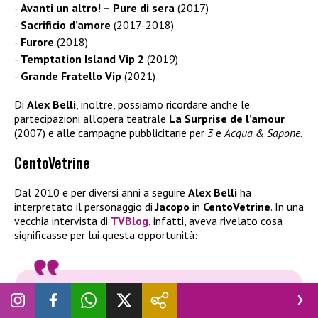
Avanti un altro! – Pure di sera
(2017)
Sacrificio d’amore
(2017-2018)
Furore
(2018)
Temptation Island Vip 2
(2019)
Grande Fratello Vip
(2021)
Di
Alex Belli
, inoltre, possiamo ricordare anche le
partecipazioni all’opera teatrale
La Surprise de l’amour
(2007) e alle campagne pubblicitarie per
3
e
Acqua & Sapone
.
CentoVetrine
Dal 2010 e per diversi anni a seguire
Alex Belli
ha
interpretato il personaggio di
Jacopo
in
CentoVetrine
. In una
vecchia intervista di
TVBlog
, infatti, aveva rivelato cosa
significasse per lui questa opportunità:
CentoVetrine per me non è soltanto un lavoro, è un
vera e propria seconda casa e famiglia. L’abbondante