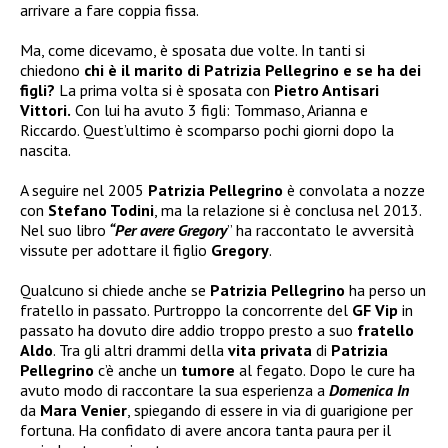
arrivare a fare coppia fissa.
Ma, come dicevamo, è sposata due volte. In tanti si
chiedono
chi è il marito di Patrizia Pellegrino e se ha dei
figli?
La prima volta si è sposata con
Pietro Antisari
Vittori.
Con lui ha avuto 3 figli: Tommaso, Arianna e
Riccardo. Quest’ultimo è scomparso pochi giorni dopo la
nascita.
A seguire nel 2005
Patrizia Pellegrino
è convolata a nozze
con
Stefano Todini
, ma la relazione si è conclusa nel 2013.
Nel suo libro
“Per avere Gregory
” ha raccontato le avversità
vissute per adottare il figlio
Gregory
.
Qualcuno si chiede anche se
Patrizia Pellegrino
ha perso un
fratello in passato. Purtroppo la concorrente del
GF Vip
in
passato ha dovuto dire addio troppo presto a suo
fratello
Aldo
. Tra gli altri drammi della
vita privata
di
Patrizia
Pellegrino
c’è anche un
tumore
al fegato. Dopo le cure ha
avuto modo di raccontare la sua esperienza a
Domenica In
da
Mara Venier
, spiegando di essere in via di guarigione per
fortuna. Ha confidato di avere ancora tanta paura per il