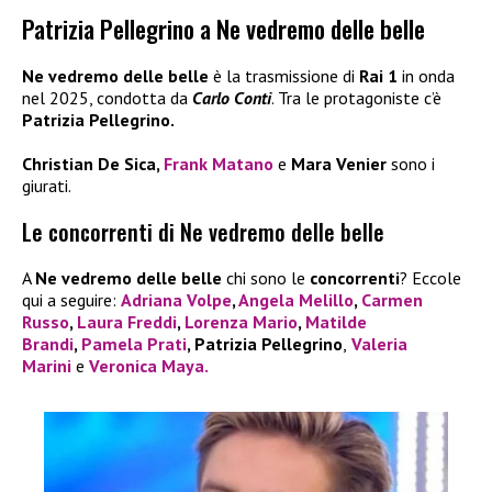
Patrizia Pellegrino a Ne vedremo delle belle
Ne vedremo delle belle
è la trasmissione di
Rai 1
in onda
nel 2025, condotta da
Carlo Conti
. Tra le protagoniste c’è
Patrizia Pellegrino.
Christian De Sica,
Frank Matano
e
Mara Venier
sono i
giurati.
Le concorrenti di Ne vedremo delle belle
A
Ne vedremo delle belle
chi sono le
concorrenti
? Eccole
qui a seguire:
Adriana Volpe
,
Angela Melillo
,
Carmen
Russo
,
Laura Freddi
,
Lorenza Mario
,
Matilde
Brandi
,
Pamela Prati
, Patrizia Pellegrino
,
Valeria
Marini
e
Veronica Maya.