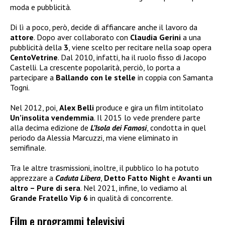
moda e pubblicità.
Di lì a poco, però, decide di affiancare anche il lavoro da
attore
. Dopo aver collaborato con
Claudia Gerini
a una
pubblicità della
3
, viene scelto per recitare nella soap opera
CentoVetrine
. Dal 2010, infatti, ha il ruolo fisso di Jacopo
Castelli. La crescente popolarità, perciò, lo porta a
partecipare a
Ballando con le stelle
in coppia con Samanta
Togni.
Nel 2012, poi,
Alex Belli
produce e gira un film intitolato
Un’insolita vendemmia
. Il 2015 lo vede prendere parte
alla decima edizione de
L’Isola dei Famosi
, condotta in quel
periodo da Alessia Marcuzzi, ma viene eliminato in
semifinale.
Tra le altre trasmissioni, inoltre, il pubblico lo ha potuto
apprezzare a
Caduta Libera
,
Detto Fatto
Night
e
Avanti un
altro – Pure di sera
. Nel 2021, infine, lo vediamo al
Grande Fratello Vip 6
in qualità di concorrente.
Film e programmi televisivi