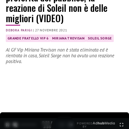
reazione di Soleil non è delle
migliori (VIDEO)
DEBORA PARIGI
|
27 NOVEMBRE 2021
GRANDE FRATELLO VIP 6
MIRIANA TREVISAN
SOLEIL SORGE
Al GF Vip Miriana Trevisan non è stata eliminata ed è
rientrata in casa, Soleil Sorge non ha avuto una reazione
positiva.
0:26 /
Ad
hub
Media
POWERED
1
/
2
3:35
BY