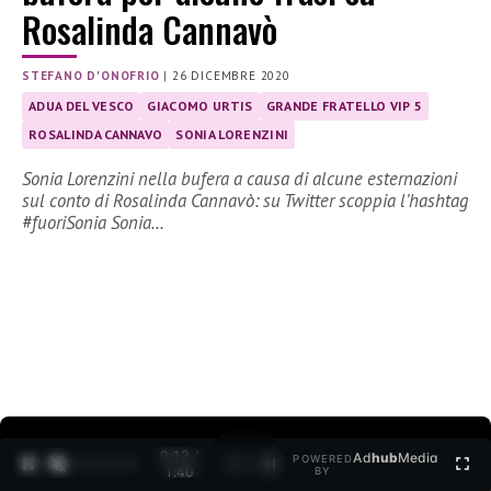
Rosalinda Cannavò
STEFANO D'ONOFRIO
|
26 DICEMBRE 2020
ADUA DEL VESCO
GIACOMO URTIS
GRANDE FRATELLO VIP 5
ROSALINDA CANNAVO
SONIA LORENZINI
Sonia Lorenzini nella bufera a causa di alcune esternazioni
sul conto di Rosalinda Cannavò: su Twitter scoppia l’hashtag
#fuoriSonia Sonia…
0:12 /
Ad
hub
Media
POWERED
1
/
2
1:40
BY