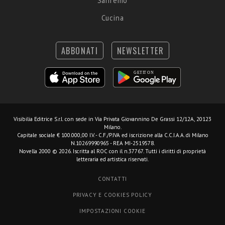
Sanremo
Cucina
ABBONATI
NEWSLETTER
Visibilia Editrice S.r.l.
con sede in Via Privata Giovannino De Grassi 12/12A, 20123
Milano.
Capitale sociale € 100.000,00 I.V. - C.F./P.IVA ed iscrizione alla C.C.I.A.A. di Milano
N.10269990965 - REA MI-2519578.
Novella 2000 © 2026. Iscritta al ROC con il n.37767. Tutti i diritti di proprietà
letteraria ed artistica riservati.
CONTATTI
PRIVACY E COOKIES POLICY
IMPOSTAZIONI COOKIE