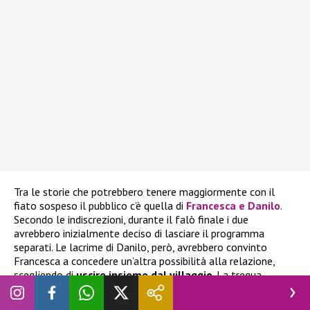
Tra le storie che potrebbero tenere maggiormente con il
fiato sospeso il pubblico c’è quella di
Francesca e Danilo
.
Secondo le indiscrezioni, durante il falò finale i due
avrebbero inizialmente deciso di lasciare il programma
separati. Le lacrime di Danilo, però, avrebbero convinto
Francesca a concedere un’altra possibilità alla relazione,
scegliendo di
uscire insieme dal villaggio
. La tregua,
tuttavia, sarebbe durata poco: una volta terminate le
registrazioni, la coppia avrebbe comunque deciso di