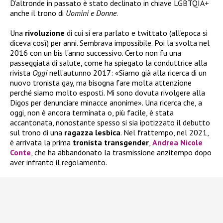
D’altronde in passato è stato declinato in chiave LGBTQIA+
anche il trono di
Uomini e Donne
.
Una
rivoluzione
di cui si era parlato e twittato (all’epoca si
diceva così) per anni. Sembrava impossibile. Poi la svolta nel
2016 con un bis l’anno successivo. Certo non fu una
passeggiata di salute, come ha spiegato la conduttrice alla
rivista
Oggi
nell’autunno 2017: «Siamo già alla ricerca di un
nuovo tronista gay, ma bisogna fare molta attenzione
perché siamo molto esposti. Mi sono dovuta rivolgere alla
Digos per denunciare minacce anonime». Una ricerca che, a
oggi, non è ancora terminata o, più facile, è stata
accantonata, nonostante spesso si sia ipotizzato il debutto
sul trono di una
ragazza
lesbica
. Nel frattempo, nel 2021,
è arrivata la prima
tronista
transgender
,
Andrea Nicole
Conte
, che ha abbandonato la trasmissione anzitempo dopo
aver infranto il regolamento.