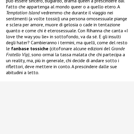
può essere sincero, bugiardo, drama queen a prescindere dal
fatto che appartenga al mondo queer o a quello etero. A
Temptation Island
vedremmo che durante il viaggio nei
sentimenti (a volte tossici) una persona omosessuale piange
e sclera per amore, muore di gelosia o cade in tentazione
quanto e come chi è eterosessuale. Con Rihanna che canta «I
love the way you lie» in sottofondo, va da sé. E gli insulti
degli hater? Cambieranno i termini, ma quelli, come del resto
le
fanbase
tossiche
(citofonare alcune edizioni del
Grande
Fratello Vip)
, sono ormai la tassa malata che chi partecipa a
un reality, ma, più in generale, chi decide di andare sotto i
riflettori, deve mettere in conto. A prescindere dalle sue
abitudini a letto.