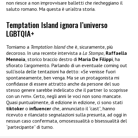
non riesce a non improvvisare balletti che riecheggiano il
saluto romano. Ma questa è un’altra storia.
Temptation Island ignora l’universo
LGBTQIA+
Torniamo a
Temptation Island
che è, sicuramente, più
decoroso. In una recente intervista a
La Stampa
,
Raffaella
Mennoia
, storico braccio destro di
Maria De Filippi
, ha
sfiorato l’argomento. Parlando di un eventuale coming out
sull’isola delle tentazioni ha detto: «Se venisse fuori
spontaneamente, ben venga. Ma se un protagonista mi
confidasse di essere attratto anche da persone del suo
stesso genere sarebbe indelicato che il partner lo scoprisse
con un rvm». Certo, negli anni le voci non sono mancate.
Quasi puntualmente, di edizione in edizione, ci sono stati
tiktoker
o
influencer
che, annunciato il “cast”, hanno
ricevuto e rilanciato segnalazioni sulla presunta, ad oggi in
nessun caso confermata, omosessualità o bisessualità del
“partecipante” di turno.