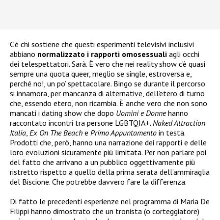
C’è chi sostiene che questi esperimenti televisivi inclusivi
abbiano
normalizzato i rapporti omosessuali
agli occhi
dei telespettatori. Sarà. È vero che nei reality show c’è quasi
sempre una quota queer, meglio se single, estroversa e,
perché no!, un po’ spettacolare. Bingo se durante il percorso
si innamora, per mancanza di alternative, dell’etero di turno
che, essendo etero, non ricambia. È anche vero che non sono
mancati i dating show che dopo
Uomini e Donne
hanno
raccontato incontri tra persone LGBTQIA+.
Naked Attraction
Italia
,
Ex On The Beach
e
Primo Appuntamento
in testa.
Prodotti che, però, hanno una narrazione dei rapporti e delle
loro evoluzioni sicuramente più limitata. Per non parlare poi
del fatto che arrivano a un pubblico oggettivamente più
ristretto rispetto a quello della prima serata dell’ammiraglia
del Biscione. Che potrebbe davvero fare la differenza.
Di fatto le precedenti esperienze nel programma di Maria De
Filippi hanno dimostrato che un tronista (o corteggiatore)