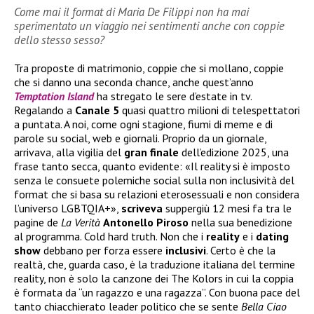
Come mai il format di Maria De Filippi non ha mai
sperimentato un viaggio nei sentimenti anche con coppie
dello stesso sesso?
Tra proposte di matrimonio, coppie che si mollano, coppie
che si danno una seconda chance, anche quest’anno
Temptation Island
ha stregato le sere d’estate in tv.
Regalando a
Canale 5
quasi quattro milioni di telespettatori
a puntata. A noi, come ogni stagione, fiumi di meme e di
parole su social, web e giornali. Proprio da un giornale,
arrivava, alla vigilia del
gran
finale
dell’edizione 2025, una
frase tanto secca, quanto evidente: «Il reality si è imposto
senza le consuete polemiche social sulla non inclusività del
format che si basa su relazioni eterosessuali e non considera
l’universo LGBTQIA+»,
scriveva
suppergiù 12 mesi fa tra le
pagine de
La Verità
Antonello
Piroso
nella sua benedizione
al programma. Cold hard truth. Non che i
reality
e i
dating
show
debbano per forza essere
inclusivi
. Certo è che la
realtà, che, guarda caso, è la traduzione italiana del termine
reality, non è solo la canzone dei The Kolors in cui la coppia
è formata da “un ragazzo e una ragazza”. Con buona pace del
tanto chiacchierato leader politico che se sente
Bella Ciao