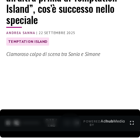
Island”, cos’è successo nello
speciale
ANDREA SANNA
|
22 SETTEMBRE 2025
TEMPTATION ISLAND
Clamoroso colpo di scena tra Sonia e Simone
0:15 /
Ad
hub
Media
POWERED
1
/
2
1:40
BY