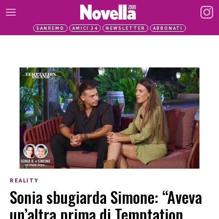
SANREMO
AMICI 24
NEWSLETTER
ABBONATI
REALITY
Sonia sbugiarda Simone: “Aveva
un’altra prima di Temptation