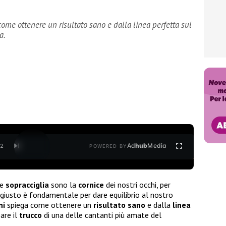
ome ottenere un risultato sano e dalla linea perfetta sul
a.
Ad
hub
Media
/
2
POWERED BY
le
sopracciglia
sono la
cornice
dei nostri occhi, per
giusto è fondamentale per dare equilibrio al nostro
ni
spiega come ottenere un
risultato
sano
e dalla
linea
are il
trucco
di una delle cantanti più amate del