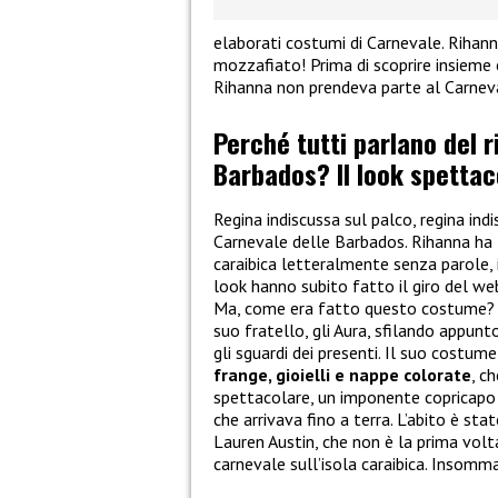
elaborati costumi di Carnevale. Rihan
mozzafiato! Prima di scoprire insieme 
Rihanna non prendeva parte al Carnev
Perché tutti parlano del r
Barbados? Il look spettac
Regina indiscussa sul palco, regina ind
Carnevale delle Barbados. Rihanna ha la
caraibica letteralmente senza parole
look hanno subito fatto il giro del web
Ma, come era fatto questo costume? In
suo fratello, gli Aura, sfilando appunt
gli sguardi dei presenti. Il suo costu
frange, gioielli e nappe colorate
, c
spettacolare, un imponente copricapo ri
che arrivava fino a terra. L’abito è sta
Lauren Austin, che non è la prima volt
carnevale sull’isola caraibica. Insomma