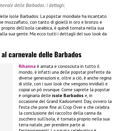
evale delle Barbados: i dettagli.
delle isole Barbados. La popstar mondiale ha incantato
e mozzafiato, con tanto di gioielli in oro e bronzo e
proprio dell’isola caraibica, è quindi tornata nella sua
alla sua gente. Ma ecco tutti i dettagli del suo look da
o al carnevale delle Barbados
Rihanna
è amata e conosciuta in tutto il
mondo, è infatti una delle popstar preferite da
diverse generazioni e, oltre a ciò, è anche regina
di stile, con i suoi look che vengono invidiati e
copiai un pò ovunque. Come saprete la popstar
è originaria delle
isole Barbados
e, in
occasione del Grand Kadooment Day, ovvero la
festa che pone fine al Crop Over e che celebra
la conclusione del raccolto della canna da
zucchero sull’isola, è tornata proprio nella sua
terra natale, per prendere parte ai
festeggiamenti. La parata celebrativa è