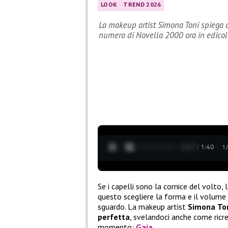
LOOK
TREND 2026
La makeup artist Simona Toni spiega c
numero di Novella 2000 ora in edicol
0:28 / 1:40
1
Se i capelli sono la cornice del volto, 
questo scegliere la forma e il volume 
sguardo. La makeup artist
Simona
To
perfetta
, svelandoci anche come ricre
momento:
Gaia
.