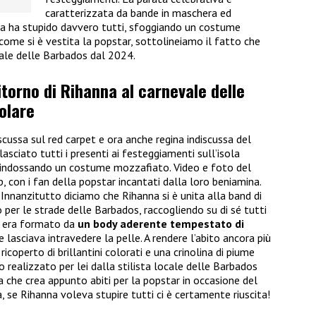
caratterizzata da bande in maschera ed
na ha stupido davvero tutti, sfoggiando un costume
come si è vestita la popstar, sottolineiamo il fatto che
ale delle Barbados dal 2024.
itorno di Rihanna al carnevale delle
olare
iscussa sul red carpet e ora anche regina indiscussa del
sciato tutti i presenti ai festeggiamenti sull’isola
, indossando un costume mozzafiato. Video e foto del
, con i fan della popstar incantati dalla loro beniamina.
nanzitutto diciamo che Rihanna si è unita alla band di
o per le strade delle Barbados, raccogliendo su di sé tutti
me era formato da
un body aderente tempestato di
he lasciava intravedere la pelle. A rendere l’abito ancora più
coperto di brillantini colorati e una crinolina di piume
to realizzato per lei dalla stilista locale delle Barbados
a che crea appunto abiti per la popstar in occasione del
, se Rihanna voleva stupire tutti ci è certamente riuscita!