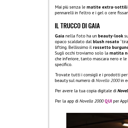
Mai più senza le
matite extra-sottili
pennarelli in feltro e i gel o cere fissa
IL TRUCCO DI GAIA
Gaia
nella foto ha un
beauty-look
su
opaco scaldato dal
blush
rosato
“tir
lifting. Bellissimo il
rossetto burgun
Sugli occhi troviamo solo la
matita
n
che inferiore, tanto mascara nero e le
specifico.
Trovate tutti i consigli e i prodotti pe
beauty sul numero di
Novella 2000
in e
Per avere la tua copia digitale di
Novel
Per la app di
Novella 2000
QUI
per App