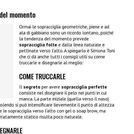
w del momento
Ormai le sopracciglia geometriche, piene e ad
ala di gabbiano sono un ricordo lontano, poiché
la tendenza del momento prevede
sopracciglia
folte
e dalla linea naturale e
pettinate verso l’alto. A spiegarlo è Simona Toni
che ci dà anche tutti i consigli utili su come
truccarle e disegnarle al meglio:
COME TRUCCARLE
Il
segreto
per avere
sopracciglia
perfette
consiste nel disegnare il pelo nei punti in cui
manca. La parte iniziale (quella verso il naso)
endo si può intensificare lievemente il punto di altezza
 le sopracciglia verso l’alto con gel o soap brow, ma
eratamente statico risulta poco naturale.
SEGNARLE