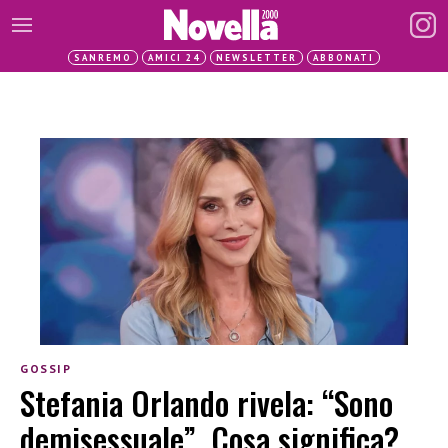
SANREMO
AMICI 24
NEWSLETTER
ABBONATI
GOSSIP
Stefania Orlando rivela: “Sono
demisessuale”. Cosa significa?