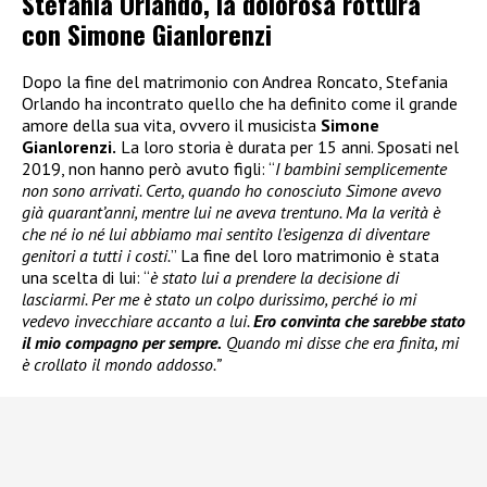
Stefania Orlando, la dolorosa rottura
con Simone Gianlorenzi
Dopo la fine del matrimonio con Andrea Roncato, Stefania
Orlando ha incontrato quello che ha definito come il grande
amore della sua vita, ovvero il musicista
Simone
Gianlorenzi.
La loro storia è durata per 15 anni. Sposati nel
2019, non hanno però avuto figli: “
I bambini semplicemente
non sono arrivati. Certo, quando ho conosciuto Simone avevo
già quarant’anni, mentre lui ne aveva trentuno. Ma la verità è
che né io né lui abbiamo mai sentito l’esigenza di diventare
genitori a tutti i costi.
” La fine del loro matrimonio è stata
una scelta di lui: “
è stato lui a prendere la decisione di
lasciarmi. Per me è stato un colpo durissimo, perché io mi
vedevo invecchiare accanto a lui.
Ero convinta che sarebbe stato
il mio compagno per sempre.
Quando mi disse che era finita, mi
è crollato il mondo addosso.”