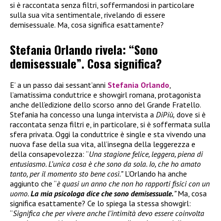
si è raccontata senza filtri, soffermandosi in particolare
sulla sua vita sentimentale, rivelando di essere
demisessuale. Ma, cosa significa esattamente?
Stefania Orlando rivela: “Sono
demisessuale”. Cosa significa?
E’ a un passo dai sessant’anni
Stefania Orlando
,
l’amatissima conduttrice e showgirl romana, protagonista
anche dell’edizione dello scorso anno del Grande Fratello.
Stefania ha concesso una lunga intervista a
DiPiù,
dove si è
raccontata senza filtri e, in particolare, si è soffermata sulla
sfera privata. Oggi la conduttrice è single e sta vivendo una
nuova fase della sua vita, all’insegna della leggerezza e
della consapevolezza: “
Una stagione felice, leggera, piena di
entusiasmo. L’unica cosa è che sono da sola. Io, che ho amato
tanto, per il momento sto bene così.”
L’Orlando ha anche
aggiunto che “
è quasi un anno che non ho rapporti fisici con un
uomo.
La mia psicologa dice che sono demisessuale.
”
Ma, cosa
significa esattamente? Ce lo spiega la stessa showgirl:
“
Significa che per vivere anche l’intimità devo essere coinvolta