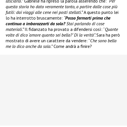
lasciarlo.”
Gabriele ha ripreso la parola asserendo che: “
Per
questa storia ho dato veramente tanto, a partire dalle cose più
futili: dai viaggi alle cene nei posti stellati.”
A questo punto lei
lo ha interrotto bruscamente:
“
Posso fermarti prima che
continua a imbarazzarti da solo?
Stai parlando di cose
materiali.”
Il fidanzato ha provato a difendersi così: “
Quante
volte di dico ‘amore quanto sei bella?’ Dì la verità”.
Sara ha però
mostrato di avere un carattere da vendere: “
Che sono bella
me lo dico anche da sola.”
Come andrà a finire?