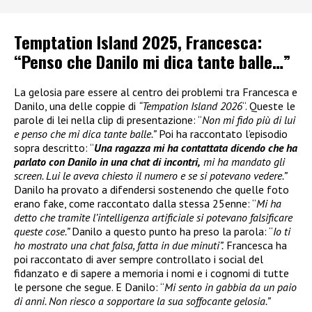
Temptation Island 2025, Francesca:
“Penso che Danilo mi dica tante balle…”
La gelosia pare essere al centro dei problemi tra Francesca e
Danilo, una delle coppie di
“Tempation Island 2026
“. Queste le
parole di lei nella clip di presentazione: “
Non mi fido più di lui
e penso che mi dica tante balle.”
Poi ha raccontato l’episodio
sopra descritto: “
Una ragazza mi ha contattata dicendo che ha
parlato con Danilo in una chat di incontri,
mi ha mandato gli
screen. Lui le aveva chiesto il numero e se si potevano vedere.”
Danilo ha provato a difendersi sostenendo che quelle foto
erano fake, come raccontato dalla stessa 25enne: “
Mi ha
detto che tramite l’intelligenza artificiale si potevano falsificare
queste cose.”
Danilo a questo punto ha preso la parola: “
Io ti
ho mostrato una chat falsa, fatta in due minuti”.
Francesca ha
poi raccontato di aver sempre controllato i social del
fidanzato e di sapere a memoria i nomi e i cognomi di tutte
le persone che segue. E Danilo: “
Mi sento in gabbia da un paio
di anni. Non riesco a sopportare la sua soffocante gelosia.”