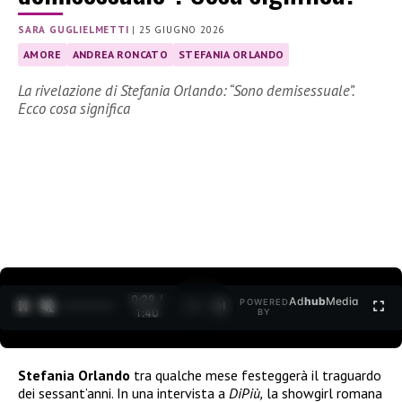
SARA GUGLIELMETTI
|
25 GIUGNO 2026
AMORE
ANDREA RONCATO
STEFANIA ORLANDO
La rivelazione di Stefania Orlando: “Sono demisessuale”.
Ecco cosa significa
0:30 /
Ad
hub
Media
POWERED
1
/
2
1:40
BY
Stefania Orlando
tra qualche mese festeggerà il traguardo
dei sessant’anni. In una intervista a
DiPiù,
la showgirl romana