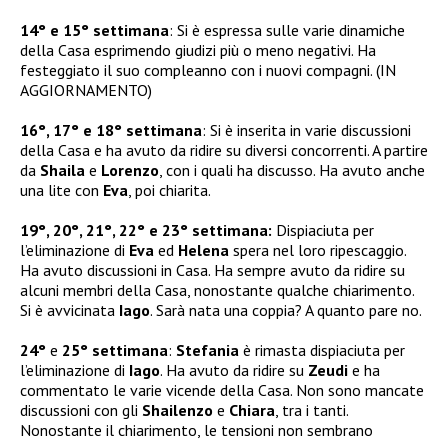
14° e 15° settimana
: Si è espressa sulle varie dinamiche
della Casa esprimendo giudizi più o meno negativi. Ha
festeggiato il suo compleanno con i nuovi compagni. (IN
AGGIORNAMENTO)
16°, 17° e 18° settimana
: Si è inserita in varie discussioni
della Casa e ha avuto da ridire su diversi concorrenti. A partire
da
Shaila
e
Lorenzo
, con i quali ha discusso. Ha avuto anche
una lite con
Eva
, poi chiarita.
19°, 20°, 21°, 22° e 23° settimana:
Dispiaciuta per
l’eliminazione di
Eva
ed
Helena
spera nel loro ripescaggio.
Ha avuto discussioni in Casa. Ha sempre avuto da ridire su
alcuni membri della Casa, nonostante qualche chiarimento.
Si è avvicinata
Iago
. Sarà nata una coppia? A quanto pare no.
24°
e
25° settimana
:
Stefania
è rimasta dispiaciuta per
l’eliminazione di
Iago
. Ha avuto da ridire su
Zeudi
e ha
commentato le varie vicende della Casa. Non sono mancate
discussioni con gli
Shailenzo
e
Chiara
, tra i tanti.
Nonostante il chiarimento, le tensioni non sembrano