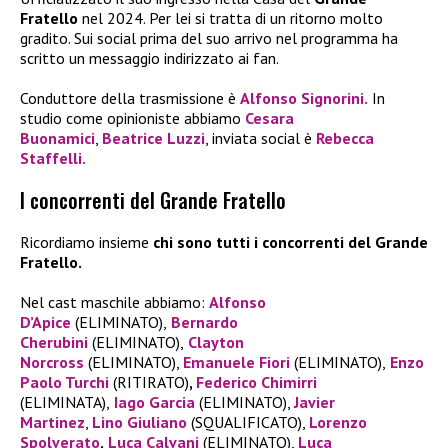
Fratello
nel 2024. Per lei si tratta di un ritorno molto
gradito. Sui social prima del suo arrivo nel programma ha
scritto un messaggio indirizzato ai fan.
Conduttore della trasmissione è
Alfonso Signorini
.
In
studio come opinioniste abbiamo
Cesara
Buonamici
,
Beatrice Luzzi
, inviata social è
Rebecca
Staffelli
.
I concorrenti del Grande Fratello
Ricordiamo insieme
chi sono tutti i concorrenti del Grande
Fratello.
Nel cast maschile abbiamo:
Alfonso
D’Apice
(ELIMINATO),
Bernardo
Cherubini
(ELIMINATO),
Clayton
Norcross
(ELIMINATO),
Emanuele Fiori
(ELIMINATO),
Enzo
Paolo Turchi
(RITIRATO)
,
Federico Chimirri
(ELIMINATA),
Iago Garcia
(ELIMINATO),
Javier
Martinez
,
Lino Giuliano
(SQUALIFICATO),
Lorenzo
Spolverato
,
Luca Calvani
(ELIMINATO),
Luca