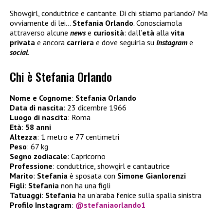
Showgirl, conduttrice e cantante. Di chi stiamo parlando? Ma
ovviamente di lei…
Stefania Orlando
. Conosciamola
attraverso alcune
news
e
curiosità
: dall’
età
alla
vita
privata
e ancora
carriera
e dove seguirla su
Instagram
e
social
.
Chi è Stefania Orlando
Nome e Cognome
:
Stefania Orlando
Data di nascita
: 23 dicembre 1966
Luogo di nascita
: Roma
Età
:
58
anni
Altezza
: 1 metro e 77 centimetri
Peso
: 67 kg
Segno zodiacale
: Capricorno
Professione
: conduttrice, showgirl e cantautrice
Marito
:
Stefania
è sposata con
Simone Gianlorenzi
Figli
:
Stefania
non ha una figli
Tatuaggi
:
Stefania
ha un’araba fenice sulla spalla sinistra
Profilo Instagram
:
@stefaniaorlando1