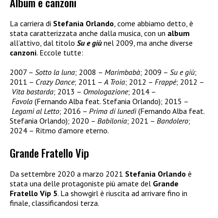
Album e canzoni
La carriera di
Stefania Orlando
, come abbiamo detto, è
stata caratterizzata anche dalla musica, con un
album
all’attivo, dal titolo
Su e giù
nel 2009, ma anche diverse
canzoni
. Eccole tutte:
2007 –
Sotto la luna
; 2008 –
Marimbabà
; 2009 –
Su e giù
;
2011 –
Crazy Dance
; 2011 –
A Troia
; 2012 –
Frappé
; 2012 –
Vita bastarda
; 2013 –
Omologazione
; 2014 –
Favola
(Fernando Alba feat. Stefania Orlando); 2015 –
Legami al Letto
; 2016 –
Prima di lunedì
(Fernando Alba feat.
Stefania Orlando); 2020 –
Babilonia
; 2021 –
Bandolero
;
2024 – Ritmo d’amore eterno.
Grande Fratello Vip
Da settembre 2020 a marzo 2021
Stefania Orlando
è
stata una delle protagoniste più amate del
Grande
Fratello Vip 5
. La showgirl è riuscita ad arrivare fino in
finale, classificandosi terza.