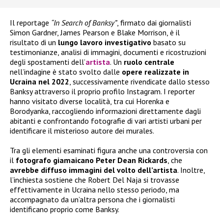
Il reportage
“In Search of Banksy”
, firmato dai giornalisti
Simon Gardner, James Pearson e Blake Morrison, è il
risultato di un
lungo lavoro investigativo
basato su
testimonianze, analisi di immagini, documenti e ricostruzioni
degli spostamenti dell’
artista
. Un
ruolo centrale
nell’indagine è stato svolto dalle
opere realizzate in
Ucraina nel 2022
, successivamente rivendicate dallo stesso
Banksy attraverso il proprio profilo Instagram. I reporter
hanno visitato diverse località, tra cui Horenka e
Borodyanka, raccogliendo informazioni direttamente dagli
abitanti e confrontando fotografie di vari artisti urbani per
identificare il misterioso autore dei murales.
Tra gli elementi esaminati figura anche una controversia con
il
fotografo giamaicano Peter Dean Rickards
, che
avrebbe diffuso immagini del volto dell’artista
. Inoltre,
l’inchiesta sostiene che Robert Del Naja si trovasse
effettivamente in Ucraina nello stesso periodo, ma
accompagnato da un’altra persona che i giornalisti
identificano proprio come Banksy.