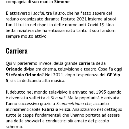
compagnia di suo marito
Simone
.
È attraverso i
social
, tra l’altro, che ha fatto sapere del
raduno organizzato durante l’estate 2021 insieme ai suoi
fan. Il tutto nel rispetto delle norme anti-Covid 19. Una
bella iniziativa che ha entusiasmato tanto il suo fandom,
sempre molto attivo.
Carriera
Qui vi parleremo, invece, della grande
carriera
della
Orlando
divisa tra cinema, televisione e teatro. Cosa fa oggi
Stefania Orlando
? Nel 2021, dopo l’esperienza del
GF Vip
5
, si sta dedicando alla musica.
Il debutto nel mondo televisivo è arrivato nel 1993 quando
è diventata valletta di
Sì o no?.
Ma la popolarità è arrivata
l’anno successivo grazie a
Scommettiamo che
, accanto
all’indimenticabile
Fabrizio Frizzi.
Analizziamo nel dettaglio
tutte le tappe fondamentali che l’hanno portata ad essere
una delle showgirl e conduttrici più amate del piccolo
schermo.