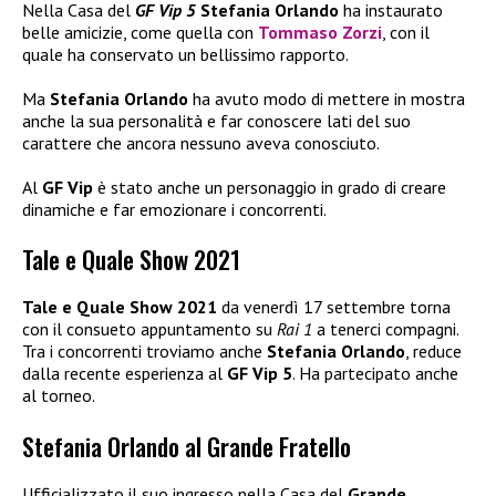
Nella Casa del
GF Vip 5
Stefania Orlando
ha instaurato
belle amicizie, come quella con
Tommaso Zorzi
, con il
quale ha conservato un bellissimo rapporto.
Ma
Stefania Orlando
ha avuto modo di mettere in mostra
anche la sua personalità e far conoscere lati del suo
carattere che ancora nessuno aveva conosciuto.
Al
GF Vip
è stato anche un personaggio in grado di creare
dinamiche e far emozionare i concorrenti.
Tale e Quale Show 2021
Tale e Quale Show 2021
da venerdì 17 settembre torna
con il consueto appuntamento su
Rai 1
a tenerci compagni.
Tra i concorrenti troviamo anche
Stefania Orlando
, reduce
dalla recente esperienza al
GF Vip 5
. Ha partecipato anche
al torneo.
Stefania Orlando al Grande Fratello
Ufficializzato il suo ingresso nella Casa del
Grande