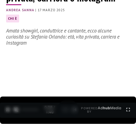
ANDREA SANNA
|
17 MARZO 2025
CHI È
Amata showgirl, conduttrice e cantante, ecco alcune
curiosità su Stefania Orlando: età, vita privata, carriera e
Instagram
0:29 /
Ad
hub
Media
POWERED
1
/
2
1:40
BY