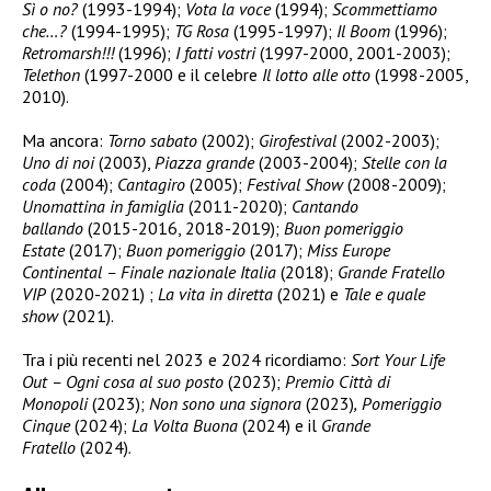
Sì o no?
(1993-1994);
Vota la voce
(1994);
Scommettiamo
che…?
(1994-1995);
TG Rosa
(1995-1997);
Il Boom
(1996);
Retromarsh!!!
(1996);
I fatti vostri
(1997-2000, 2001-2003);
Telethon
(1997-2000 e il celebre
Il lotto alle otto
(1998-2005,
2010).
Ma ancora:
Torno sabato
(2002);
Girofestival
(2002-2003);
Uno di noi
(2003),
Piazza grande
(2003-2004);
Stelle con la
coda
(2004);
Cantagiro
(2005);
Festival Show
(2008-2009);
Unomattina in famiglia
(2011-2020);
Cantando
ballando
(2015-2016, 2018-2019);
Buon pomeriggio
Estate
(2017);
Buon pomeriggio
(2017);
Miss Europe
Continental – Finale nazionale Italia
(2018);
Grande Fratello
VIP
(2020-2021) ;
La vita in diretta
(2021) e
Tale e quale
show
(2021).
Tra i più recenti nel 2023 e 2024 ricordiamo:
Sort Your Life
Out – Ogni cosa al suo posto
(2023);
Premio Città di
Monopoli
(2023);
Non sono una signora
(2023)
,
Pomeriggio
Cinque
(2024);
La Volta Buona
(2024)
e il
Grande
Fratello
(2024)
.