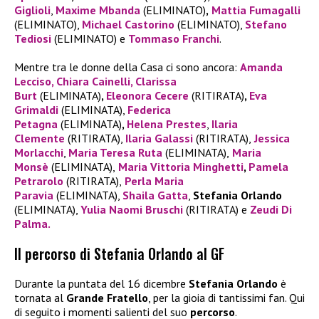
Giglioli
,
Maxime Mbanda
(ELIMINATO)
,
Mattia Fumagalli
(ELIMINATO),
Michael Castorino
(ELIMINATO),
Stefano
Tediosi
(ELIMINATO) e
Tommaso Franchi
.
Mentre tra le donne della Casa ci sono ancora:
Amanda
Lecciso,
Chiara Cainelli
,
Clarissa
Burt
(ELIMINATA)
,
Eleonora Cecere
(RITIRATA)
,
Eva
Grimaldi
(ELIMINATA),
Federica
Petagna
(ELIMINATA)
,
Helena Prestes
,
I
laria
Clemente
(RITIRATA),
Ilaria Galassi
(RITIRATA),
Jessica
Morlacchi
,
Maria Teresa Ruta
(ELIMINATA),
Maria
Monsè
(ELIMINATA),
Maria Vittoria Minghetti
,
Pamela
Petrarolo
(RITIRATA),
Perla Maria
Paravia
(ELIMINATA),
Shaila Gatta
,
Stefania Orlando
(ELIMINATA),
Yulia Naomi Bruschi
(RITIRATA) e
Zeudi Di
Palma.
Il percorso di Stefania Orlando al GF
Durante la puntata del 16 dicembre
Stefania Orlando
è
tornata al
Grande Fratello
, per la gioia di tantissimi fan. Qui
di seguito i momenti salienti del suo
percorso
.