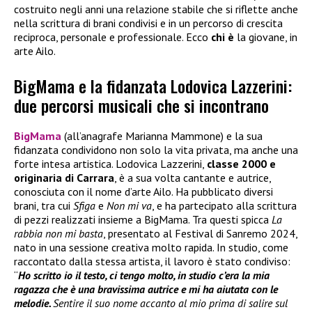
costruito negli anni una relazione stabile che si riflette anche
nella scrittura di brani condivisi e in un percorso di crescita
reciproca, personale e professionale. Ecco
chi è
la giovane, in
arte Ailo.
BigMama e la fidanzata Lodovica Lazzerini:
due percorsi musicali che si incontrano
BigMama
(all’anagrafe Marianna Mammone) e la sua
fidanzata condividono non solo la vita privata, ma anche una
forte intesa artistica. Lodovica Lazzerini,
classe 2000 e
originaria di Carrara
, è a sua volta cantante e autrice,
conosciuta con il nome d’arte Ailo. Ha pubblicato diversi
brani, tra cui
Sfiga
e
Non mi va
, e ha partecipato alla scrittura
di pezzi realizzati insieme a BigMama. Tra questi spicca
La
rabbia non mi basta
, presentato al Festival di Sanremo 2024,
nato in una sessione creativa molto rapida. In studio, come
raccontato dalla stessa artista, il lavoro è stato condiviso:
“
Ho scritto io il testo, ci tengo molto, in studio c’era la mia
ragazza che è una bravissima autrice e mi ha aiutata con le
melodie.
Sentire il suo nome accanto al mio prima di salire sul