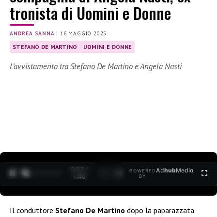
tronista di Uomini e Donne
ANDREA SANNA
|
16 MAGGIO 2025
STEFANO DE MARTINO
UOMINI E DONNE
L’avvistamento tra Stefano De Martino e Angela Nasti
0:13 /
Ad
hub
Media
POWERED
1
/
2
1:40
BY
Il conduttore
Stefano De Martino
dopo la paparazzata