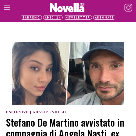
SANREMO
AMICI 24
NEWSLETTER
ABBONATI
ESCLUSIVE
|
GOSSIP
|
SOCIAL
Stefano De Martino avvistato in
compagnia di Angela Nasti, ex