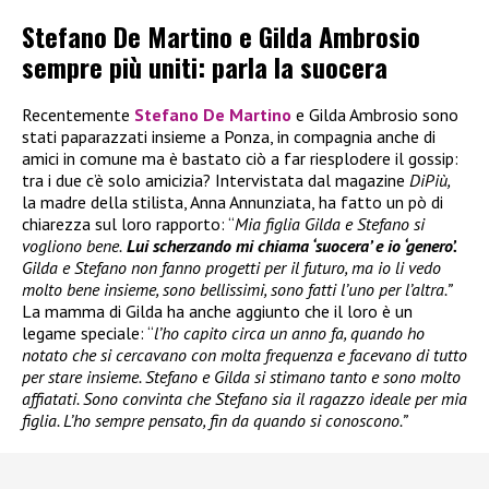
Stefano De Martino e Gilda Ambrosio
sempre più uniti: parla la suocera
Recentemente
Stefano De Martino
e Gilda Ambrosio sono
stati paparazzati insieme a Ponza, in compagnia anche di
amici in comune ma è bastato ciò a far riesplodere il gossip:
tra i due c’è solo amicizia? Intervistata dal magazine
DiPiù,
la madre della stilista, Anna Annunziata, ha fatto un pò di
chiarezza sul loro rapporto: “
Mia figlia Gilda e Stefano si
vogliono bene.
Lui scherzando mi chiama ‘suocera’ e io ‘genero’.
Gilda e Stefano non fanno progetti per il futuro, ma io li vedo
molto bene insieme, sono bellissimi, sono fatti l’uno per l’altra.”
La mamma di Gilda ha anche aggiunto che il loro è un
legame speciale: “
l’ho capito circa un anno fa, quando ho
notato che si cercavano con molta frequenza e facevano di tutto
per stare insieme. Stefano e Gilda si stimano tanto e sono molto
affiatati. Sono convinta che Stefano sia il ragazzo ideale per mia
figlia. L’ho sempre pensato, fin da quando si conoscono.”