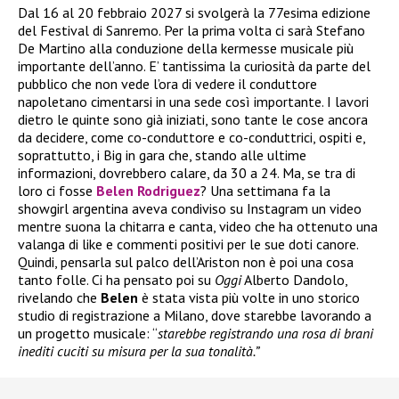
Dal 16 al 20 febbraio 2027 si svolgerà la 77esima edizione
del Festival di Sanremo. Per la prima volta ci sarà Stefano
De Martino alla conduzione della kermesse musicale più
importante dell’anno. E’ tantissima la curiosità da parte del
pubblico che non vede l’ora di vedere il conduttore
napoletano cimentarsi in una sede così importante. I lavori
dietro le quinte sono già iniziati, sono tante le cose ancora
da decidere, come co-conduttore e co-conduttrici, ospiti e,
soprattutto, i Big in gara che, stando alle ultime
informazioni, dovrebbero calare, da 30 a 24. Ma, se tra di
loro ci fosse
Belen Rodriguez
? Una settimana fa la
showgirl argentina aveva condiviso su Instagram un video
mentre suona la chitarra e canta, video che ha ottenuto una
valanga di like e commenti positivi per le sue doti canore.
Quindi, pensarla sul palco dell’Ariston non è poi una cosa
tanto folle. Ci ha pensato poi su
Oggi
Alberto Dandolo,
rivelando che
Belen
è stata vista più volte in uno storico
studio di registrazione a Milano, dove starebbe lavorando a
un progetto musicale: “
starebbe registrando una rosa di brani
inediti cuciti su misura per la sua tonalità.”