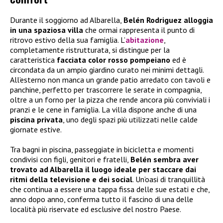
Durante il soggiorno ad Albarella,
Belén Rodriguez alloggia
in una spaziosa villa
che ormai rappresenta il punto di
ritrovo estivo della sua famiglia. L’
abitazione
,
completamente ristrutturata, si distingue per la
caratteristica
facciata color rosso pompeiano
ed è
circondata da un ampio giardino curato nei minimi dettagli.
All’esterno non manca un grande patio arredato con tavoli e
panchine, perfetto per trascorrere le serate in compagnia,
oltre a un forno per la pizza che rende ancora più conviviali i
pranzi e le cene in famiglia. La villa dispone anche di una
piscina privata
, uno degli spazi più utilizzati nelle calde
giornate estive.
Tra bagni in piscina, passeggiate in bicicletta e momenti
condivisi con figli, genitori e fratelli,
Belén sembra aver
trovato ad Albarella il luogo ideale per staccare dai
ritmi della televisione e dei social
. Un’oasi di tranquillità
che continua a essere una tappa fissa delle sue estati e che,
anno dopo anno, conferma tutto il fascino di una delle
località più riservate ed esclusive del nostro Paese.