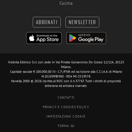
Cucina
ABBONATI
NEWSLETTER
Visibilia Editrice S.r.l.
con sede in Via Privata Giovannino De Grassi 12/12A, 20123
Milano.
Capitale sociale € 100.000,00 I.V. - C.F./P.IVA ed iscrizione alla C.C.I.A.A. di Milano
N.10269990965 - REA MI-2519578.
Novella 2000 © 2026. Iscritta al ROC con il n.37767. Tutti i diritti di proprietà
letteraria ed artistica riservati.
CONTATTI
PRIVACY E COOKIES POLICY
IMPOSTAZIONI COOKIE
TORNA SU