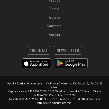
Reality
Social
Gossip
Sanremo
Cucina
ABBONATI
NEWSLETTER
Visibilia Editrice S.r.l.
con sede in Via Privata Giovannino De Grassi 12/12A, 20123
Milano.
Capitale sociale € 100.000,00 I.V. - C.F./P.IVA ed iscrizione alla C.C.I.A.A. di Milano
N.10269990965 - REA MI-2519578.
Novella 2000 © 2026. Iscritta al ROC con il n.37767. Tutti i diritti di proprietà
letteraria ed artistica riservati.