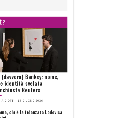
 È?
è (davvero) Banksy: nome,
 e identità svelata
’inchiesta Reuters
IA CIOTTI | 13 GIUGNO 2026
ma, chi è la fidanzata Lodovica
rini