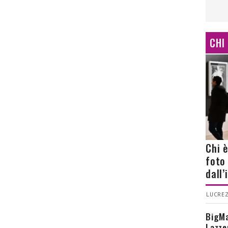
CHI
Chi 
foto
dall
LUCREZ
BigMa
Lazze