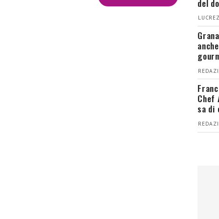
del d
LUCREZ
Grana
anche
gour
REDAZI
Franc
Chef 
sa di
REDAZI