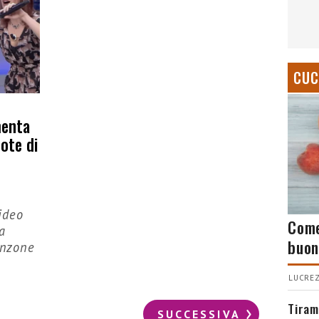
CUC
menta
note di
ideo
Come
a
buon
anzone
LUCREZ
Tiram
SUCCESSIVA