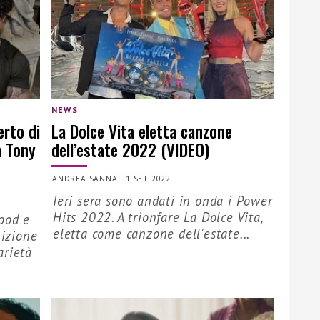
NEWS
erto di
La Dolce Vita eletta canzone
n Tony
dell’estate 2022 (VIDEO)
ANDREA SANNA
|
1 SET 2022
Ieri sera sono andati in onda i Power
Hits 2022. A trionfare La Dolce Vita,
ood e
eletta come canzone dell'estate...
bizione
arietà