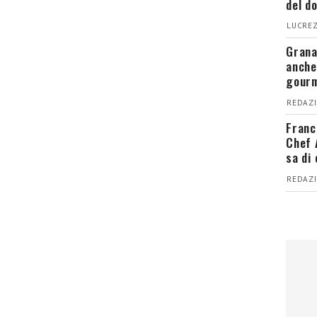
del d
LUCREZ
Grana
anche
gour
REDAZI
Franc
Chef 
sa di
REDAZI