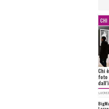
CHI
Chi 
foto
dall
LUCREZ
BigMa
Lazze