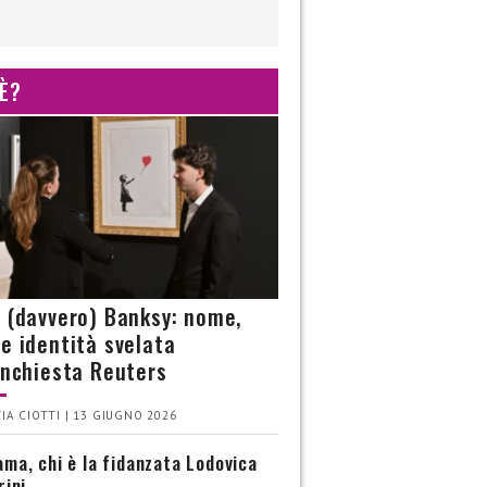
 È?
è (davvero) Banksy: nome,
 e identità svelata
’inchiesta Reuters
IA CIOTTI | 13 GIUGNO 2026
ma, chi è la fidanzata Lodovica
rini