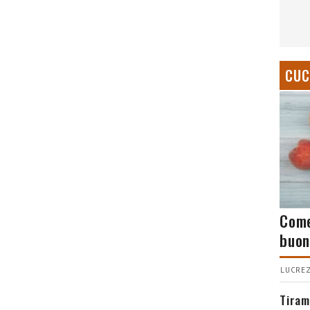
CUC
Come
buon
LUCREZ
Tiram