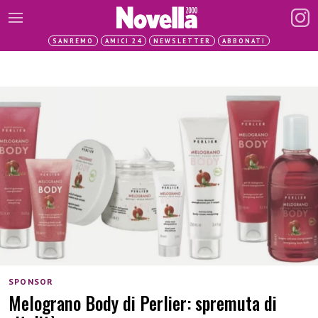
SANREMO
AMICI 24
NEWSLETTER
ABBONATI
SPONSOR
Melograno Body di Perlier: spremuta di