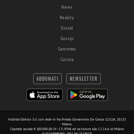
News
Reality
Social
Gossip
Sanremo
Cucina
ABBONATI
NEWSLETTER
Visibilia Editrice S.r.l.
con sede in Via Privata Giovannino De Grassi 12/12A, 20123
Milano.
Capitale sociale € 100.000,00 I.V. - C.F./P.IVA ed iscrizione alla C.C.I.A.A. di Milano
N.10269990965 - REA MI-2519578.