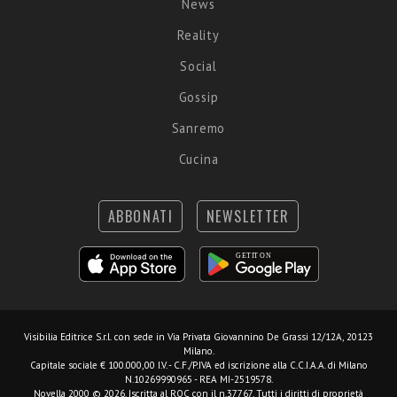
News
Reality
Social
Gossip
Sanremo
Cucina
ABBONATI
NEWSLETTER
Visibilia Editrice S.r.l.
con sede in Via Privata Giovannino De Grassi 12/12A, 20123
Milano.
Capitale sociale € 100.000,00 I.V. - C.F./P.IVA ed iscrizione alla C.C.I.A.A. di Milano
N.10269990965 - REA MI-2519578.
Novella 2000 © 2026. Iscritta al ROC con il n.37767. Tutti i diritti di proprietà