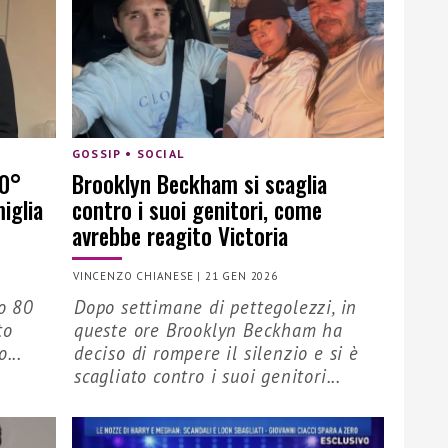
GOSSIP • SOCIAL
80°
Brooklyn Beckham si scaglia
iglia
contro i suoi genitori, come
avrebbe reagito Victoria
VINCENZO CHIANESE
|
21 GEN 2026
to 80
Dopo settimane di pettegolezzi, in
to
queste ore Brooklyn Beckham ha
...
deciso di rompere il silenzio e si è
scagliato contro i suoi genitori...