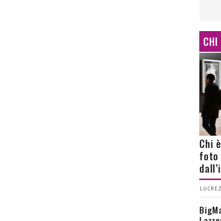
CHI
Chi 
foto
dall
LUCREZ
BigMa
Lazze