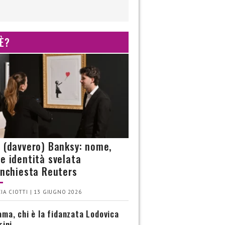
 È?
è (davvero) Banksy: nome,
 e identità svelata
’inchiesta Reuters
IA CIOTTI | 13 GIUGNO 2026
ma, chi è la fidanzata Lodovica
rini