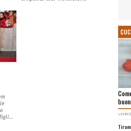
CUC
Come
kam
buon
le
to
LUCREZ
gli...
Tiram