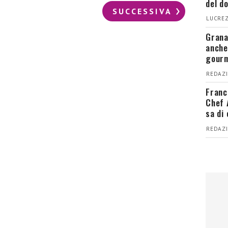
del d
SUCCESSIVA
LUCREZ
Grana
anche
gour
REDAZI
Franc
Chef 
sa di
REDAZI