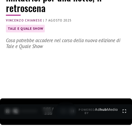
retroscena
VINCENZO CHIANESE
|
7 AGOSTO 2025
TALE E QUALE SHOW
Cosa potrebbe accadere nel corso della nuova edizione di
Tale e Quale Show
0:07 /
Ad
hub
Media
POWERED
1
/
2
3:35
BY