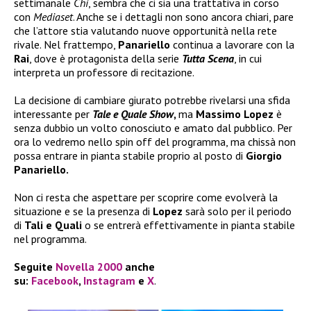
settimanale
Chi
, sembra che ci sia una trattativa in corso
con
Mediaset
. Anche se i dettagli non sono ancora chiari, pare
che l’attore stia valutando nuove opportunità nella rete
rivale. Nel frattempo,
Panariello
continua a lavorare con la
Rai
, dove è protagonista della serie
Tutta Scena
, in cui
interpreta un professore di recitazione.
La decisione di cambiare giurato potrebbe rivelarsi una sfida
interessante per
Tale e Quale Show
,
ma
Massimo Lopez
è
senza dubbio un volto conosciuto e amato dal pubblico. Per
ora lo vedremo nello spin off del programma, ma chissà non
possa entrare in pianta stabile proprio al posto di
Giorgio
Panariello.
Non ci resta che aspettare per scoprire come evolverà la
situazione e se la presenza di
Lopez
sarà solo per il periodo
di
Tali e Quali
o se entrerà effettivamente in pianta stabile
nel programma.
Seguite
Novella 2000
anche
su:
Facebook
,
Instagram
e
X
.