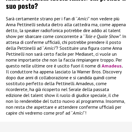
suo posto?
Sarà certamente strano per i fan di “
Amici
” non vedere più
Anna Pettinelli seduta dietro alla cattedra ma, come appena
detto, la speaker radiofonica potrebbe dire addio al talent
show per sbarcare come concorrente a “
Tale e Quale Show”
. In
attesa di conferme ufficiali, chi potrebbe prendere il posto
della Pettinelli ad “
Amici”
? Sostituire una figura come Anna
Pettinelli non sarà certo facile per Mediaset, ci vuole un
nome importante che non la faccia rimpiangere troppo. Per
questo nelle ultime ore è uscito fuori il nome di
Amadeus
.
Il conduttore ha appena lasciato la Warner Bros. Discovery
dopo due anni di collaborazione e si candida quindi come
sostituto perfetto della Pettinelli. Amadeus, come
ricorderete, ha già ricoperto nel Serale della passata
edizione del talent show il ruolo di giudice speciale, il che
non lo renderebbe del tutto nuovo al programma. Insomma,
non resta che aspettare e attendere conferme ufficiali per
capire chi vedremo come prof ad “
Amici
“!