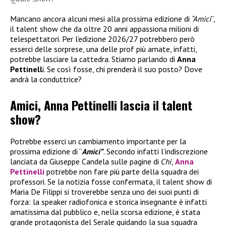
Mancano ancora alcuni mesi alla prossima edizione di
“Amici
“,
il talent show che da oltre 20 anni appassiona milioni di
telespettatori. Per l’edizione 2026/27 potrebbero però
esserci delle sorprese, una delle prof più amate, infatti,
potrebbe lasciare la cattedra. Stiamo parlando di
Anna
Pettinell
i. Se così fosse, chi prenderà il suo posto? Dove
andrà la conduttrice?
Amici, Anna Pettinelli lascia il talent
show?
Potrebbe esserci un cambiamento importante per la
prossima edizione di “
Amici”
. Secondo infatti l’indiscrezione
lanciata da Giuseppe Candela sulle pagine di
Chi
,
Anna
Pettinelli
potrebbe non fare più parte della squadra dei
professori. Se la notizia fosse confermata, il talent show di
Maria De Filippi si troverebbe senza uno dei suoi punti di
forza: la speaker radiofonica e storica insegnante è infatti
amatissima dal pubblico e, nella scorsa edizione, è stata
grande protagonista del Serale guidando la sua squadra