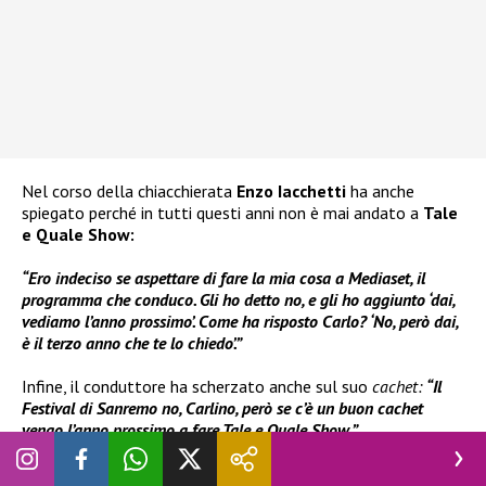
Nel corso della chiacchierata
Enzo Iacchetti
ha anche
spiegato perché in tutti questi anni non è mai andato a
Tale
e Quale Show:
“Ero indeciso se aspettare di fare la mia cosa a Mediaset, il
programma che conduco. Gli ho detto no, e gli ho aggiunto ‘dai,
vediamo l’anno prossimo’. Come ha risposto Carlo? ‘No, però dai,
è il terzo anno che te lo chiedo’.”
Infine, il conduttore ha scherzato anche sul suo
cachet:
“Il
Festival di Sanremo no, Carlino, però se c’è un buon cachet
vengo l’anno prossimo a fare Tale e Quale Show.”
Dopo il successo dell’ultima edizione, l’arrivo di un