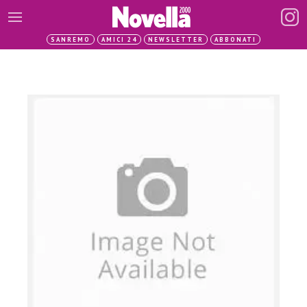
SANREMO
AMICI 24
NEWSLETTER
ABBONATI