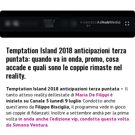
0:27 /
Ad
hub
Media
POWERED
1
/
2
3:35
BY
Temptation Island 2018 anticipazioni terza
puntata: quando va in onda, promo, cosa
accade e quali sono le coppie rimaste nel
reality.
Temptation Island 2018 anticipazioni terza puntata –
Il
tanto atteso reality dell’estate di
Maria De Filippi
è
iniziato su Canale 5 lunedì 9 luglio
. Condotto anche
quest’anno da
Filippo Bisciglia,
il programma vede in gioco
sei coppie di fidanzati. Inoltre a settembre andrà per la prima
volta
in onda anche l’edizione vip, condotta questa volta
da
Simona Ventura
.