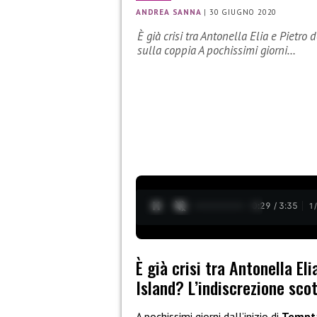
ANDREA SANNA
|
30 GIUGNO 2020
È già crisi tra Antonella Elia e Pietro
sulla coppia A pochissimi giorni…
0:30 / 3:35
1
È già crisi tra Antonella El
Island? L’indiscrezione sco
A pochissimi giorni dall’inizio di
Tempta