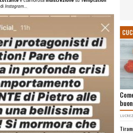
cottante
e clamorosa
indiscrezione
su
Temptation
 di
Instagram
…
CUC
Come
buon
LUCREZ
Tiram