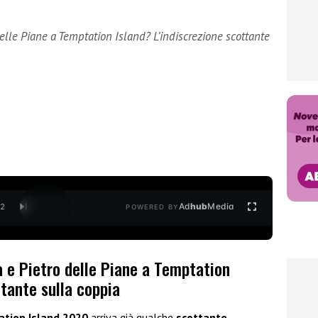
 delle Piane a Temptation Island? L’indiscrezione scottante
Ad
hub
Media
/
2
POWERED BY
ia e Pietro delle Piane a Temptation
ttante sulla coppia
tion Island 2020
arriva già qualche
scottante