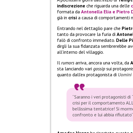
indiscrezione
che riguarda una delle
formata da
Antonella Elia
e
Pietro 
già in
crisi
a causa di comportamenti no
Entrando nel dettaglio pare che
Pietr
tanto da provocare la furia di
Antone
falò di confronto immediato.
Delle P
dirgli la sua fidanzata sembrerebbe ave
all’interno del villaggio.
Il
rumors
arriva, ancora una volta, da
A
sta lanciando vari
gossip
sui protagonis
quanto dall’ex protagonista di
Uomini 
“Saranno i veri protagonisti d
crisi per il comportamento 
bellissima tentatrice! Si mor
confronto e lui abbia rifiutato”