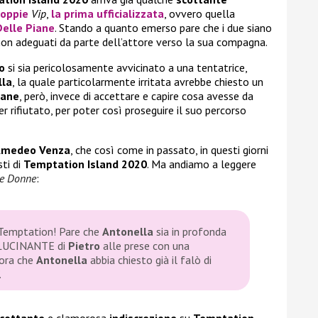
coppie
Vip
,
la prima ufficializzata
, ovvero quella
Delle Piane
. Stando a quanto emerso pare che i due siano
n adeguati da parte dell’attore verso la sua compagna.
o
si sia pericolosamente avvicinato a una tentatrice,
lla
, la quale particolarmente irritata avrebbe chiesto un
iane
, però, invece di accettare e capire cosa avesse da
r rifiutato, per poter così proseguire il suo percorso
medeo Venza
, che così come in passato, in questi giorni
ti di
Temptation Island 2020
. Ma andiamo a leggere
e Donne
:
i Temptation! Pare che
Antonella
sia in profonda
ALLUCINANTE di
Pietro
alle prese con una
mora che
Antonella
abbia chiesto già il falò di
.