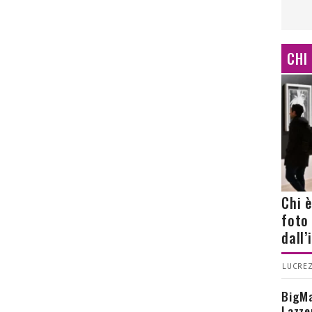
CHI
Chi 
foto
dall
LUCREZ
BigMa
Lazze