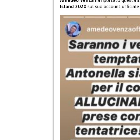
Amedeo Venza
ha riportato questa
s
Island 2020
sul suo account ufficiale