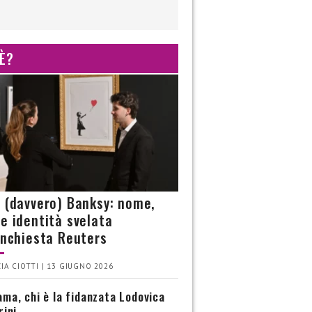
 È?
è (davvero) Banksy: nome,
 e identità svelata
’inchiesta Reuters
IA CIOTTI | 13 GIUGNO 2026
ma, chi è la fidanzata Lodovica
rini