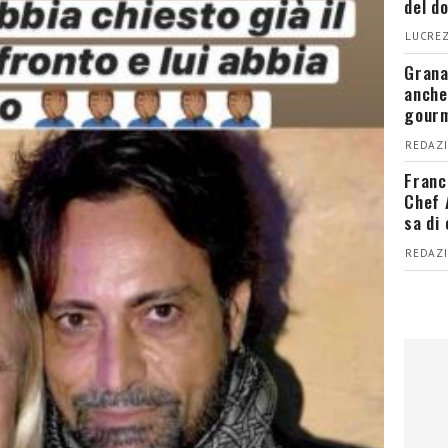
del d
LUCREZ
Grana
anche
gour
REDAZI
Franc
Chef 
sa di
REDAZI