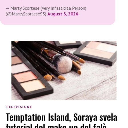
— Marty Scortese (Very Infastidita Person)
(@MartyScortese93)
August 3, 2026
TELEVISIONE
Temptation Island, Soraya svela
tutorial del make-up del falò