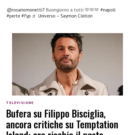
@rosariomonetti7
Buongiorno a tutti 🫶🫶🫶
#napoli
#perte
#fyp
♬ Universo – Saymon Cleiton
TELEVISIONE
Bufera su Filippo Bisciglia,
ancora critiche su Temptation
Island: ora rischia il posto