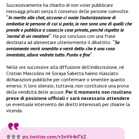
Successivamente ha chiarito di non voler pubblicare
messaggi privati senza il consenso delle persone coinvolte:
“
In merito alle chat, siccome ci vuole l’autorizzazione di
ambedue le persone di cui si parla, io non sono uno di quelli che
prende e pubblica a casaccio cose private, perché rispetto le
‘norme’ di un mestiere
“
. Ha poi concluso con una frase
destinata ad alimentare ulteriormente il dibattito:
“
Se
ovviamente verrò smentito e verrà detto che è una cosa
inventata, allora vedrete tutto. Punto e fine
“
.
Nelle ore successive alla diffusione dell’indiscrezione, né
Cristian Mascolino né Soraya Sabetta hanno rilasciato
dichiarazioni pubbliche per confermare o smentire quanto
emerso. Il loro silenzio, tuttavia, non costituisce una prova
della veridicità delle accuse.
Per il momento non risultano
prese di posizione ufficiali
e
sarà necessario attendere
un eventuale intervento dei diretti interessati per chiarire la
vicenda.
🍿🍿🍿
pic.twitter.com/v5nV64nTkZ