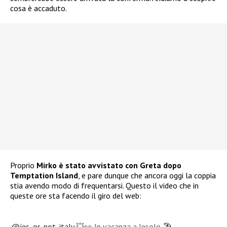
cosa è accaduto.
Proprio
Mirko è stato avvistato con Greta dopo
Temptation Island
, e pare dunque che ancora oggi la coppia
stia avendo modo di frequentarsi. Questo il video che in
queste ore sta facendo il giro del web:
@jes_or_not_italy
💥👀 In vacanza a Jesolo 🏖️