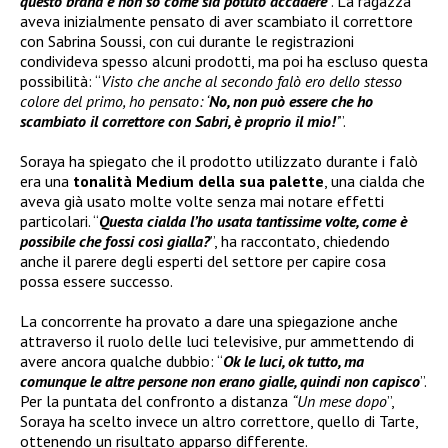
questo brand e non so come sia potuto accadere
”. La ragazza
aveva inizialmente pensato di aver scambiato il correttore
con Sabrina Soussi, con cui durante le registrazioni
condivideva spesso alcuni prodotti, ma poi ha escluso questa
possibilità: “
Visto che anche al secondo falò ero dello stesso
colore del primo, ho pensato: ‘
No, non può essere che ho
scambiato il correttore con Sabri, è proprio il mio!
’
”.
Soraya ha spiegato che il prodotto utilizzato durante i falò
era una
tonalità Medium della sua palette
, una cialda che
aveva già usato molte volte senza mai notare effetti
particolari. “
Questa cialda l’ho usata tantissime volte, come è
possibile che fossi così gialla?
”, ha raccontato, chiedendo
anche il parere degli esperti del settore per capire cosa
possa essere successo.
La concorrente ha provato a dare una spiegazione anche
attraverso il ruolo delle luci televisive, pur ammettendo di
avere ancora qualche dubbio: “
Ok le luci, ok tutto, ma
comunque le altre persone non erano gialle, quindi non capisco
”.
Per la puntata del confronto a distanza
“Un mese dopo
”,
Soraya ha scelto invece un altro correttore, quello di Tarte,
ottenendo un risultato apparso differente.