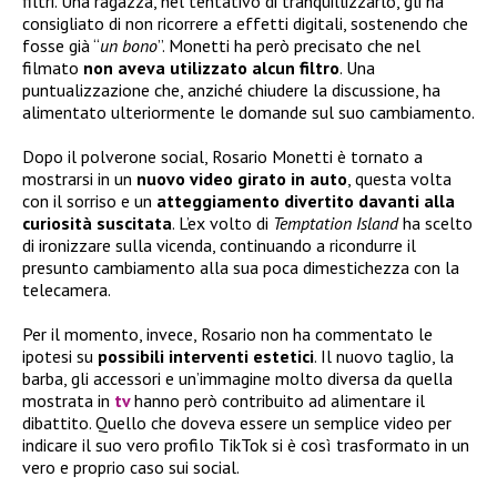
filtri. Una ragazza, nel tentativo di tranquillizzarlo, gli ha
consigliato di non ricorrere a effetti digitali, sostenendo che
fosse già “
un bono
”. Monetti ha però precisato che nel
filmato
non aveva utilizzato alcun filtro
. Una
puntualizzazione che, anziché chiudere la discussione, ha
alimentato ulteriormente le domande sul suo cambiamento.
Dopo il polverone social, Rosario Monetti è tornato a
mostrarsi in un
nuovo video girato in auto
, questa volta
con il sorriso e un
atteggiamento divertito davanti alla
curiosità suscitata
. L’ex volto di
Temptation Island
ha scelto
di ironizzare sulla vicenda, continuando a ricondurre il
presunto cambiamento alla sua poca dimestichezza con la
telecamera.
Per il momento, invece, Rosario non ha commentato le
ipotesi su
possibili interventi estetici
. Il nuovo taglio, la
barba, gli accessori e un’immagine molto diversa da quella
mostrata in
tv
hanno però contribuito ad alimentare il
dibattito. Quello che doveva essere un semplice video per
indicare il suo vero profilo TikTok si è così trasformato in un
vero e proprio caso sui social.