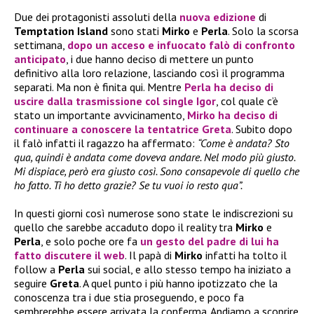
Due dei protagonisti assoluti della
nuova edizione
di
Temptation Island
sono stati
Mirko
e
Perla
. Solo la scorsa
settimana,
dopo un acceso e infuocato falò di confronto
anticipato
, i due hanno deciso di mettere un punto
definitivo alla loro relazione, lasciando così il programma
separati. Ma non è finita qui. Mentre
Perla
ha deciso di
uscire dalla trasmissione col single
Igor
, col quale c’è
stato un importante avvicinamento,
Mirko
ha deciso di
continuare a conoscere la tentatrice
Greta
. Subito dopo
il falò infatti il ragazzo ha affermato:
“Come è andata? Sto
qua, quindi è andata come doveva andare. Nel modo più giusto.
Mi dispiace, però era giusto così. Sono consapevole di quello che
ho fatto. Ti ho detto grazie? Se tu vuoi io resto qua”.
In questi giorni così numerose sono state le indiscrezioni su
quello che sarebbe accaduto dopo il reality tra
Mirko
e
Perla
, e solo poche ore fa
un gesto del padre di lui ha
fatto discutere il web
. Il papà di
Mirko
infatti ha tolto il
follow a
Perla
sui social, e allo stesso tempo ha iniziato a
seguire
Greta
. A quel punto i più hanno ipotizzato che la
conoscenza tra i due stia proseguendo, e poco fa
sembrerebbe essere arrivata la conferma. Andiamo a scoprire