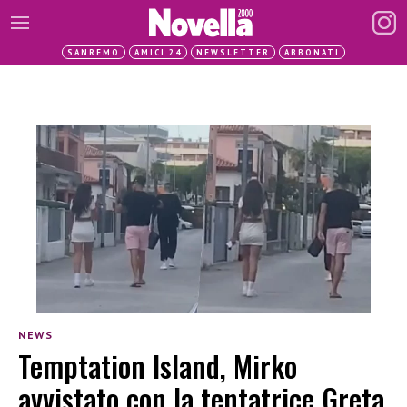
SANREMO
AMICI 24
NEWSLETTER
ABBONATI
NEWS
Temptation Island, Mirko
avvistato con la tentatrice Greta