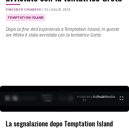
VINCENZO CHIANESE
|
31 LUGLIO 2023
TEMPTATION ISLAND
Dopo la fine dell’esperienza a Temptation Island, in queste
ore Mirko è stato avvistato con la tentatrice Greta
0:28 /
Ad
hub
Media
POWERED
1
/
2
1:40
BY
La segnalazione dopo Temptation Island