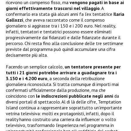
ricevono un compenso fisso, ma
vengono pagati in base ai
giorni effettivamente trascorsi nel villaggio
. A
confermarlo era stata già alcuni anni fa l’ex tentatrice
Ilaria
Gallozzi
, che aveva raccontato come il compenso
giornaliero si aggirasse tra i 150 e i 200 euro. Nel reality,
infatti, tentatori e tentatrici possono essere eliminati
progressivamente dai fidanzati e dalle fidanzate durante il
percorso. Chi resta fino alla conclusione delle tre settimane
previste dal programma può quindi accumulare una cifra
decisamente più alta.
Facendo un semplice calcolo,
un tentatore presente per
tutti i 21 giorni potrebbe arrivare a guadagnare tra i
3.150 e i 4.200 euro
, a seconda della retribuzione
giornaliera riconosciuta. Si tratta comunque di importi mai
confermati ufficialmente dalla produzione, ma che
coincidono con
le indiscrezioni pubblicate negli anni
da
diversi portali di spettacolo. Al di là delle cifre, Temptation
Island continua a rappresentare soprattutto un’importante
vetrina televisiva: molti ex protagonisti, infatti, dopo il
reality hanno costruito una carriera da influencer o volto
televisivo, trasformando l’esperienza nel programma in