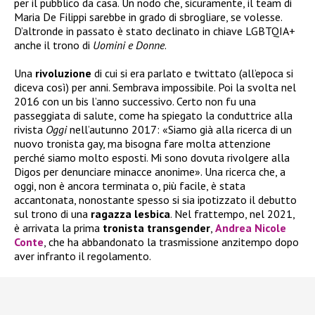
per il pubblico da casa. Un nodo che, sicuramente, il team di
Maria De Filippi sarebbe in grado di sbrogliare, se volesse.
D’altronde in passato è stato declinato in chiave LGBTQIA+
anche il trono di
Uomini e Donne
.
Una
rivoluzione
di cui si era parlato e twittato (all’epoca si
diceva così) per anni. Sembrava impossibile. Poi la svolta nel
2016 con un bis l’anno successivo. Certo non fu una
passeggiata di salute, come ha spiegato la conduttrice alla
rivista
Oggi
nell’autunno 2017: «Siamo già alla ricerca di un
nuovo tronista gay, ma bisogna fare molta attenzione
perché siamo molto esposti. Mi sono dovuta rivolgere alla
Digos per denunciare minacce anonime». Una ricerca che, a
oggi, non è ancora terminata o, più facile, è stata
accantonata, nonostante spesso si sia ipotizzato il debutto
sul trono di una
ragazza
lesbica
. Nel frattempo, nel 2021,
è arrivata la prima
tronista
transgender
,
Andrea Nicole
Conte
, che ha abbandonato la trasmissione anzitempo dopo
aver infranto il regolamento.