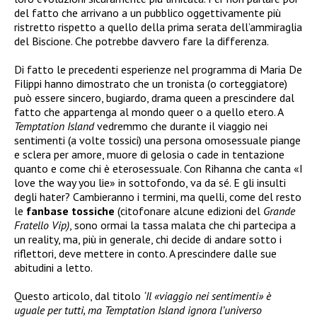
del fatto che arrivano a un pubblico oggettivamente più
ristretto rispetto a quello della prima serata dell’ammiraglia
del Biscione. Che potrebbe davvero fare la differenza.
Di fatto le precedenti esperienze nel programma di Maria De
Filippi hanno dimostrato che un tronista (o corteggiatore)
può essere sincero, bugiardo, drama queen a prescindere dal
fatto che appartenga al mondo queer o a quello etero. A
Temptation Island
vedremmo che durante il viaggio nei
sentimenti (a volte tossici) una persona omosessuale piange
e sclera per amore, muore di gelosia o cade in tentazione
quanto e come chi è eterosessuale. Con Rihanna che canta «I
love the way you lie» in sottofondo, va da sé. E gli insulti
degli hater? Cambieranno i termini, ma quelli, come del resto
le
fanbase
tossiche
(citofonare alcune edizioni del
Grande
Fratello Vip)
, sono ormai la tassa malata che chi partecipa a
un reality, ma, più in generale, chi decide di andare sotto i
riflettori, deve mettere in conto. A prescindere dalle sue
abitudini a letto.
Questo articolo, dal titolo
‘Il «viaggio nei sentimenti» è
uguale per tutti, ma Temptation Island ignora l’universo