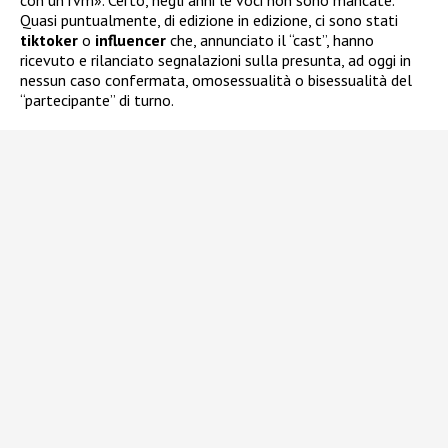
con un rvm». Certo, negli anni le voci non sono mancate.
Quasi puntualmente, di edizione in edizione, ci sono stati
tiktoker
o
influencer
che, annunciato il “cast”, hanno
ricevuto e rilanciato segnalazioni sulla presunta, ad oggi in
nessun caso confermata, omosessualità o bisessualità del
“partecipante” di turno.