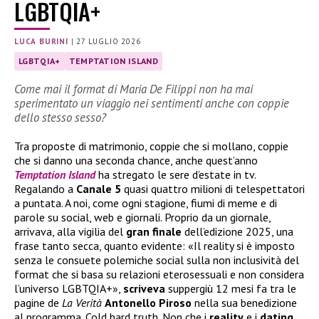
LGBTQIA+
LUCA BURINI
|
27 LUGLIO 2026
LGBTQIA+
TEMPTATION ISLAND
Come mai il format di Maria De Filippi non ha mai
sperimentato un viaggio nei sentimenti anche con coppie
dello stesso sesso?
Tra proposte di matrimonio, coppie che si mollano, coppie
che si danno una seconda chance, anche quest’anno
Temptation Island
ha stregato le sere d’estate in tv.
Regalando a
Canale 5
quasi quattro milioni di telespettatori
a puntata. A noi, come ogni stagione, fiumi di meme e di
parole su social, web e giornali. Proprio da un giornale,
arrivava, alla vigilia del
gran
finale
dell’edizione 2025, una
frase tanto secca, quanto evidente: «Il reality si è imposto
senza le consuete polemiche social sulla non inclusività del
format che si basa su relazioni eterosessuali e non considera
l’universo LGBTQIA+»,
scriveva
suppergiù 12 mesi fa tra le
pagine de
La Verità
Antonello
Piroso
nella sua benedizione
al programma. Cold hard truth. Non che i
reality
e i
dating