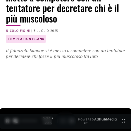
tentatore per decretare chi è il
più muscoloso
NICOLÒ FIGINI
|
3 LUGLIO 2025
TEMPTATION ISLAND
Il fidanzato Simone si è messo a competere con un tentatore
per decidere chi fosse il più muscoloso tra loro
0:30 /
Ad
hub
Media
POWERED
1
/
2
3:35
BY