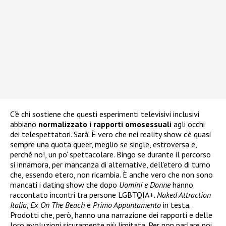
C’è chi sostiene che questi esperimenti televisivi inclusivi
abbiano
normalizzato i rapporti omosessuali
agli occhi
dei telespettatori. Sarà. È vero che nei reality show c’è quasi
sempre una quota queer, meglio se single, estroversa e,
perché no!, un po’ spettacolare. Bingo se durante il percorso
si innamora, per mancanza di alternative, dell’etero di turno
che, essendo etero, non ricambia. È anche vero che non sono
mancati i dating show che dopo
Uomini e Donne
hanno
raccontato incontri tra persone LGBTQIA+.
Naked Attraction
Italia
,
Ex On The Beach
e
Primo Appuntamento
in testa.
Prodotti che, però, hanno una narrazione dei rapporti e delle
loro evoluzioni sicuramente più limitata. Per non parlare poi