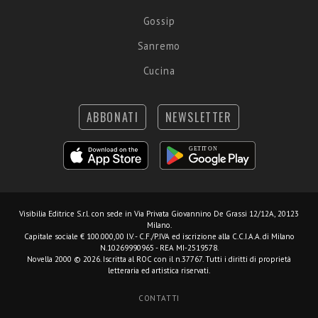
Gossip
Sanremo
Cucina
ABBONATI
NEWSLETTER
Visibilia Editrice S.r.l.
con sede in Via Privata Giovannino De Grassi 12/12A, 20123
Milano.
Capitale sociale € 100.000,00 I.V. - C.F./P.IVA ed iscrizione alla C.C.I.A.A. di Milano
N.10269990965 - REA MI-2519578.
Novella 2000 © 2026. Iscritta al ROC con il n.37767. Tutti i diritti di proprietà
letteraria ed artistica riservati.
CONTATTI