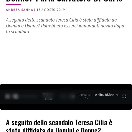
ANDREA SANNA
|
15 AGOSTO 2019
A seguito dello scandalo Teresa Cilia è stata diffidata da
Uomini e Donne? Potrebbero esserci importanti novità dopo
lo scandalo…
0:27 /
Ad
hub
Media
POWERED
1
/
2
1:40
BY
A seguito dello scandalo Teresa Cilia è
stata diffidata da Uomini e Donne?