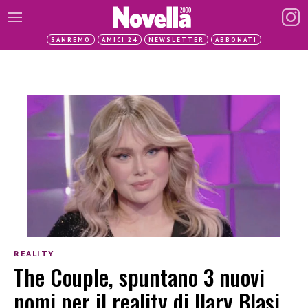
SANREMO
AMICI 24
NEWSLETTER
ABBONATI
REALITY
The Couple, spuntano 3 nuovi
nomi per il reality di Ilary Blasi