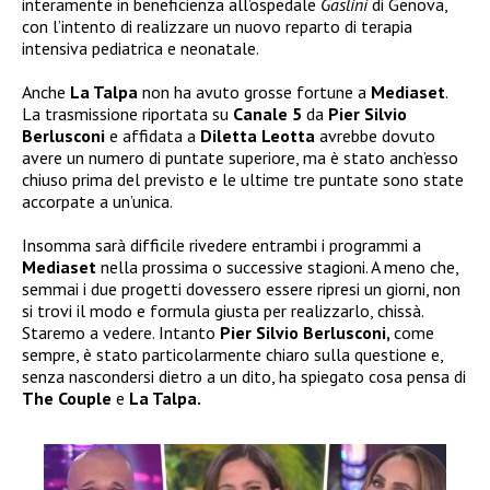
interamente in beneficienza all’ospedale
Gaslini
di Genova,
con l’intento di realizzare un nuovo reparto di terapia
intensiva pediatrica e neonatale.
Anche
La Talpa
non ha avuto grosse fortune a
Mediaset
.
La trasmissione riportata su
Canale 5
da
Pier Silvio
Berlusconi
e affidata a
Diletta Leotta
avrebbe dovuto
avere un numero di puntate superiore, ma è stato anch’esso
chiuso prima del previsto e le ultime tre puntate sono state
accorpate a un’unica.
Insomma sarà difficile rivedere entrambi i programmi a
Mediaset
nella prossima o successive stagioni. A meno che,
semmai i due progetti dovessero essere ripresi un giorni, non
si trovi il modo e formula giusta per realizzarlo, chissà.
Staremo a vedere. Intanto
Pier Silvio Berlusconi,
come
sempre, è stato particolarmente chiaro sulla questione e,
senza nascondersi dietro a un dito, ha spiegato cosa pensa di
The Couple
e
La Talpa.