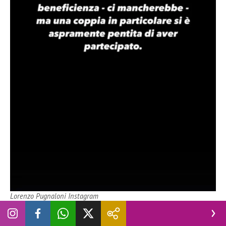
Lorenzo Pugnaloni Instagram
Una dichiarazione che, dovesse essere verificata, apre scenari