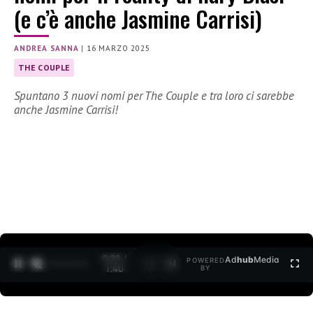
(e c’è anche Jasmine Carrisi)
ANDREA SANNA
|
16 MARZO 2025
THE COUPLE
Spuntano 3 nuovi nomi per The Couple e tra loro ci sarebbe
anche Jasmine Carrisi!
0:30 /
Ad
hub
Media
POWERED
1
/
2
1:40
BY