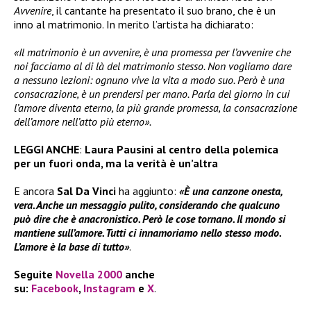
Avvenire
, il cantante ha presentato il suo brano, che è un
inno al matrimonio. In merito l’artista ha dichiarato:
«Il matrimonio è un avvenire, è una promessa per l’avvenire che
noi facciamo al di là del matrimonio stesso. Non vogliamo dare
a nessuno lezioni: ognuno vive la vita a modo suo. Però è una
consacrazione, è un prendersi per mano. Parla del giorno in cui
l’amore diventa eterno, la più grande promessa, la consacrazione
dell’amore nell’atto più eterno».
LEGGI ANCHE
:
Laura Pausini al centro della polemica
per un fuori onda, ma la verità è un’altra
E ancora
Sal Da Vinci
ha aggiunto:
«È una canzone onesta,
vera. Anche un messaggio pulito, considerando che qualcuno
può dire che è anacronistico. Però le cose tornano. Il mondo si
mantiene sull’amore. Tutti ci innamoriamo nello stesso modo.
L’amore è la base di tutto»
.
Seguite
Novella 2000
anche
su:
Facebook
,
Instagram
e
X
.