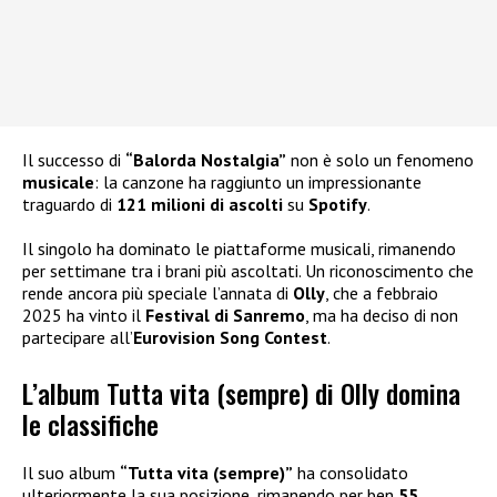
Il successo di
“Balorda Nostalgia”
non è solo un fenomeno
musicale
: la canzone ha raggiunto un impressionante
traguardo di
121 milioni di ascolti
su
Spotify
.
Il singolo ha dominato le piattaforme musicali, rimanendo
per settimane tra i brani più ascoltati. Un riconoscimento che
rende ancora più speciale l’annata di
Olly
, che a febbraio
2025 ha vinto il
Festival di Sanremo
, ma ha deciso di non
partecipare all’
Eurovision Song Contest
.
L’album Tutta vita (sempre) di Olly domina
le classifiche
Il suo album
“Tutta vita (sempre)”
ha consolidato
ulteriormente la sua posizione, rimanendo per ben
55