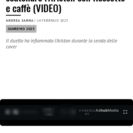
e caffè (VIDEO)
ANDREA SANNA
|
14 FEBBRAIO 2025
SANREMO 2025
Il duetto ha infiammato l’Ariston durante la serata delle
cover
0:29 /
Ad
hub
Media
POWERED
1
/
2
1:40
BY