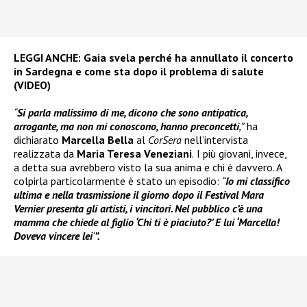
LEGGI ANCHE:
Gaia svela perché ha annullato il concerto
in Sardegna e come sta dopo il problema di salute
(VIDEO)
“
Si parla malissimo di me, dicono che sono antipatica,
arrogante, ma non mi conoscono, hanno preconcetti
,”
ha
dichiarato
Marcella Bella
al
CorSera
nell’intervista
realizzata da
Maria Teresa Veneziani
.
I più giovani, invece,
a detta sua avrebbero visto la sua anima e chi è davvero. A
colpirla particolarmente è stato un episodio:
“
Io mi classifico
ultima e nella trasmissione il giorno dopo il Festival Mara
Vernier presenta gli artisti, i vincitori. Nel pubblico c’è una
mamma che chiede al figlio ‘Chi ti è piaciuto?’ E lui ‘Marcella!
Doveva vincere lei
‘
”.