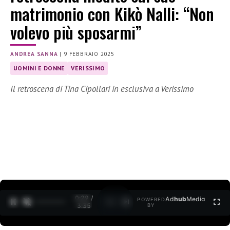
matrimonio con Kikò Nalli: “Non
volevo più sposarmi”
ANDREA SANNA
|
9 FEBBRAIO 2025
UOMINI E DONNE
VERISSIMO
Il retroscena di Tina Cipollari in esclusiva a Verissimo
0:30 /
Ad
hub
Media
POWERED
1
/
2
3:35
BY