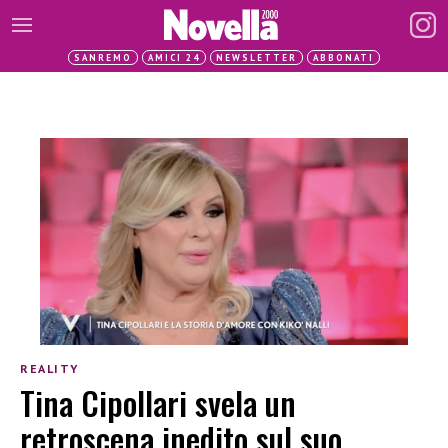
SANREMO
AMICI 24
NEWSLETTER
ABBONATI
REALITY
Tina Cipollari svela un
retroscena inedito sul suo