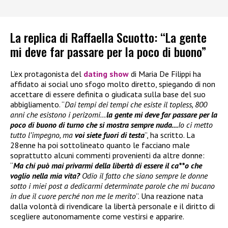
La replica di Raffaella Scuotto: “La gente
mi deve far passare per la poco di buono”
L’ex protagonista del
dating show
di Maria De Filippi ha
affidato ai social uno sfogo molto diretto, spiegando di non
accettare di essere definita o giudicata sulla base del suo
abbigliamento. “
Dai tempi dei tempi che esiste il topless, 800
anni che esistono i perizomi…
la gente mi deve far passare per la
poco di buono di turno che si mostra sempre nuda…
Io ci metto
tutto l’impegno, ma
voi siete fuori di testa
”, ha scritto. La
28enne ha poi sottolineato quanto le facciano male
soprattutto alcuni commenti provenienti da altre donne:
“
Ma chi può mai privarmi della libertà di essere il ca**o che
voglio nella mia vita?
Odio il fatto che siano sempre le donne
sotto i miei post a dedicarmi determinate parole che mi bucano
in due il cuore perché non me le merito
”. Una reazione nata
dalla volontà di rivendicare la libertà personale e il diritto di
scegliere autonomamente come vestirsi e apparire.