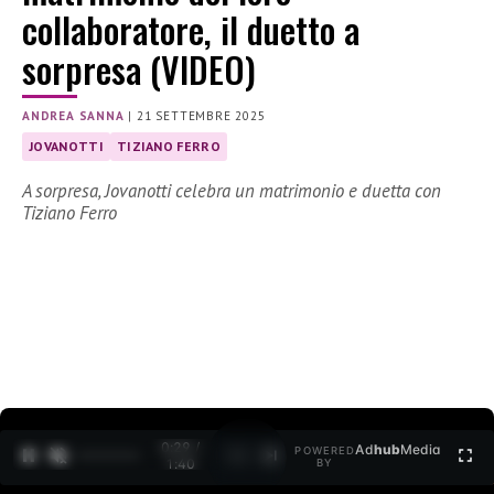
collaboratore, il duetto a
sorpresa (VIDEO)
ANDREA SANNA
|
21 SETTEMBRE 2025
JOVANOTTI
TIZIANO FERRO
A sorpresa, Jovanotti celebra un matrimonio e duetta con
Tiziano Ferro
0:30 /
Ad
hub
Media
POWERED
1
/
2
1:40
BY