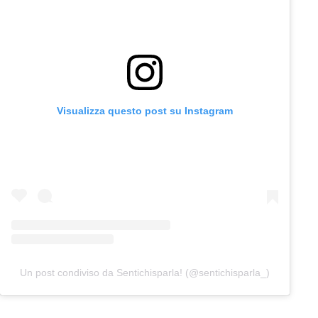
Visualizza questo post su Instagram
Un post condiviso da Sentichisparla! (@sentichisparla_)