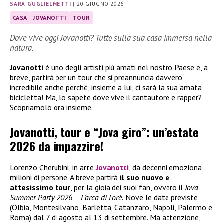
SARA GUGLIELMETTI
|
20 GIUGNO 2026
CASA
JOVANOTTI
TOUR
Dove vive oggi Jovanotti? Tutto sulla sua casa immersa nella
natura.
Jovanotti
è uno degli artisti più amati nel nostro Paese e, a
breve, partirà per un tour che si preannuncia davvero
incredibile anche perché, insieme a lui, ci sarà la sua amata
bicicletta! Ma, lo sapete dove vive il cantautore e rapper?
Scopriamolo ora insieme.
Jovanotti, tour e “Jova giro”: un’estate
2026 da impazzire!
Lorenzo Cherubini, in arte
Jovanotti
, da decenni emoziona
milioni di persone. A breve partirà
il suo nuovo e
attesissimo tour
, per la gioia dei suoi fan, ovvero il
Jova
Summer Party 2026 – L’arca di Lorè.
Nove le date previste
(Olbia, Montesilvano, Barletta, Catanzaro, Napoli, Palermo e
Roma) dal 7 di agosto al 13 di settembre. Ma attenzione,