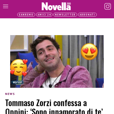
SANREMO
AMICI 24
NEWSLETTER
ABBONATI
NEWS
Tommaso Zorzi confessa a
Oppini: ‘Sono innamorato di te’,