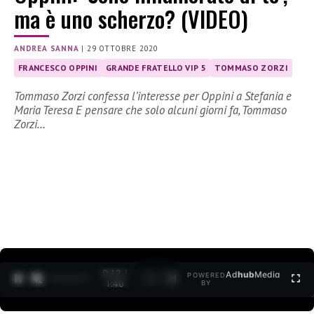
ma è uno scherzo? (VIDEO)
ANDREA SANNA
|
29 OTTOBRE 2020
FRANCESCO OPPINI
GRANDE FRATELLO VIP 5
TOMMASO ZORZI
Tommaso Zorzi confessa l’interesse per Oppini a Stefania e
Maria Teresa E pensare che solo alcuni giorni fa, Tommaso
Zorzi…
0:13 /
Ad
hub
Media
POWERED
1
/
2
1:40
BY