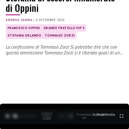
di Oppini
ANDREA SANNA
|
6 DICEMBRE 2020
FRANCESCO OPPINI
GRANDE FRATELLO VIP 5
STEFANIA ORLANDO
TOMMASO ZORZI
La confessione di Tommaso Zorzi Si potrebbe dire che con
questa ammissione Tommaso Zorzi si è liberato quasi di un…
0:27 /
Ad
hub
Media
POWERED
1
/
2
3:35
BY