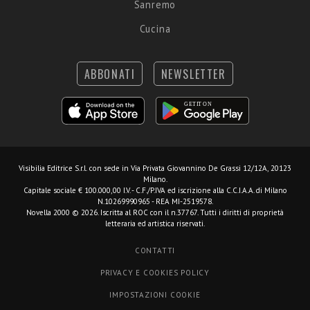
Sanremo
Cucina
ABBONATI
NEWSLETTER
Visibilia Editrice S.r.l.
con sede in Via Privata Giovannino De Grassi 12/12A, 20123
Milano.
Capitale sociale € 100.000,00 I.V. - C.F./P.IVA ed iscrizione alla C.C.I.A.A. di Milano
N.10269990965 - REA MI-2519578.
Novella 2000 © 2026. Iscritta al ROC con il n.37767. Tutti i diritti di proprietà
letteraria ed artistica riservati.
CONTATTI
PRIVACY E COOKIES POLICY
IMPOSTAZIONI COOKIE