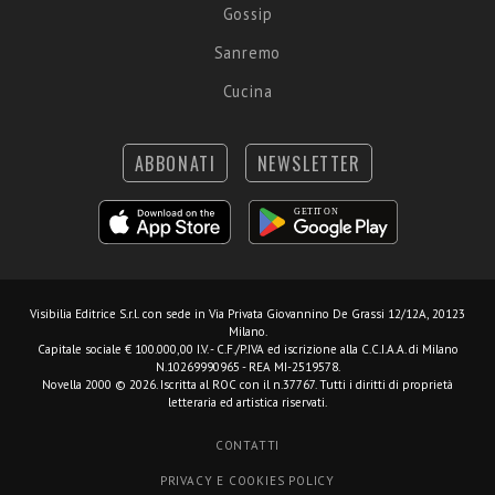
Gossip
Sanremo
Cucina
ABBONATI
NEWSLETTER
Visibilia Editrice S.r.l.
con sede in Via Privata Giovannino De Grassi 12/12A, 20123
Milano.
Capitale sociale € 100.000,00 I.V. - C.F./P.IVA ed iscrizione alla C.C.I.A.A. di Milano
N.10269990965 - REA MI-2519578.
Novella 2000 © 2026. Iscritta al ROC con il n.37767. Tutti i diritti di proprietà
letteraria ed artistica riservati.
CONTATTI
PRIVACY E COOKIES POLICY