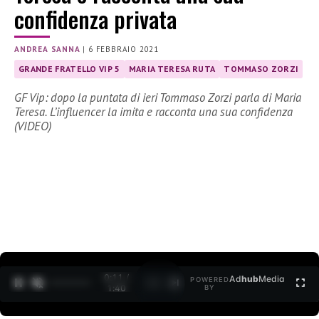
confidenza privata
ANDREA SANNA
|
6 FEBBRAIO 2021
GRANDE FRATELLO VIP 5
MARIA TERESA RUTA
TOMMASO ZORZI
GF Vip: dopo la puntata di ieri Tommaso Zorzi parla di Maria
Teresa. L’influencer la imita e racconta una sua confidenza
(VIDEO)
0:12 /
Ad
hub
Media
POWERED
1
/
2
1:40
BY