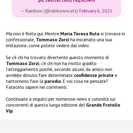
pic.twitter.com/fxq3ICI4fh
— Rainbow (@rainbowncats)
February 6, 2021
Ma non è finita qui. Mentre
Maria Teresa Ruta
si trovava in
confessionale,
Tommaso Zorzi
ha inscenato una sua
imitazione, come potete vedere dal video.
Se c’è chi ha trovato divertente questo momento di
Tommaso Zorzi
, c’è chi non ha molto gradito
l’atteggiamento poiché, secondo alcuni, da amico non
avrebbe dovuto fare determinate
confidenze private
e
tantomeno fare la
parodia
. E voi cosa ne pensate?
Fatecelo sapere nei commenti.
Continuate a seguirci per numerose news e curiosità sui
concorrenti di questa lunga edizione del
Grande Fratello
Vip
.