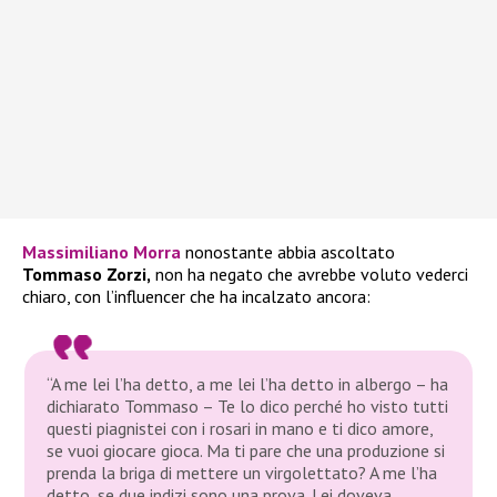
Massimiliano Morra
nonostante abbia ascoltato
Tommaso Zorzi,
non ha negato che avrebbe voluto vederci
chiaro, con l’influencer che ha incalzato ancora:
“A me lei l’ha detto, a me lei l’ha detto in albergo – ha
dichiarato Tommaso – Te lo dico perché ho visto tutti
questi piagnistei con i rosari in mano e ti dico amore,
se vuoi giocare gioca. Ma ti pare che una produzione si
prenda la briga di mettere un virgolettato? A me l’ha
detto, se due indizi sono una prova. Lei doveva