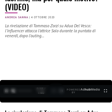
(VIDEO)
ANDREA SANNA
|
4 OTTOBRE 2020
La rivelazione di Tommaso Zorzi su Adua Del Vesco:
l’influencer attacca l’attrice Solo durante la puntata di
venerdì, dopo l’outing…
0:18 /
Ad
hub
Media
POWERED
1
/
2
1:40
BY