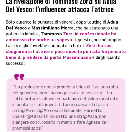
La rivelazione di Tommaso Zorzi su Adua
Del Vesco: l’influencer attacca l’attrice
Solo durante la puntata di venerdì, dopo l’outing di
Adua
Del Vesco
a
Massimiliano Morra
, che ha scatenato una
polemica infinita,
Tommaso
Zorzi
in confessionale ha
ammesso che anche lui sapeva
di questo, poiché proprio
l’attrice gliel’avrebbe confidato in hotel.
Zorzi
ha così
sbugiardato l’attrice e poco dopo la puntata ha pensato
bene di prendere da parte
Massimiliano
e dirgli quanto
successo:
“La produzione non si prende la briga di fare una roba
del genere se non l’hanno passata al setaccio – ha
fatto notare l’influencer parlando del video mostrato
in puntata – altrimenti ti faccio causa e ti faccio
un b@#o di c@#o così in tribunale. Hai detto
una str@#ata? Dì ho detto una str@#ata, non
piangere con il rosario in mano e fare Agnese de I
promessi sposi“.