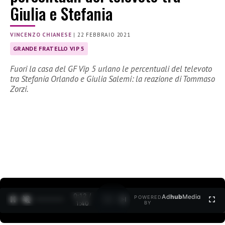
Giulia e Stefania
VINCENZO CHIANESE
|
22 FEBBRAIO 2021
GRANDE FRATELLO VIP 5
Fuori la casa del GF Vip 5 urlano le percentuali del televoto
tra Stefania Orlando e Giulia Salemi: la reazione di Tommaso
Zorzi.
0:13 /
Ad
hub
Media
POWERED
1
/
2
1:40
BY