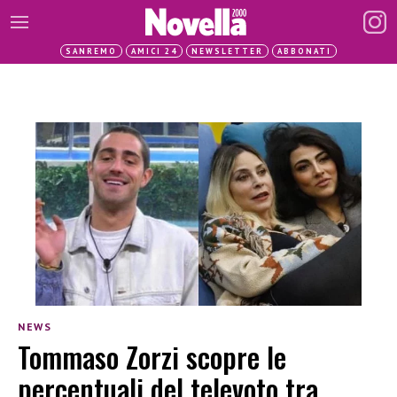
SANREMO
AMICI 24
NEWSLETTER
ABBONATI
NEWS
Tommaso Zorzi scopre le
percentuali del televoto tra