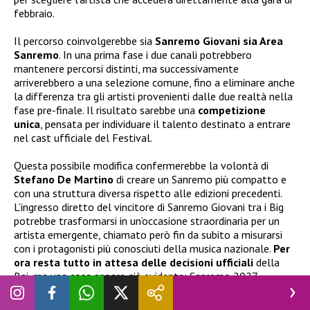
febbraio.
Il percorso coinvolgerebbe sia
Sanremo Giovani sia Area
Sanremo
. In una prima fase i due canali potrebbero
mantenere percorsi distinti, ma successivamente
arriverebbero a una selezione comune, fino a eliminare anche
la differenza tra gli artisti provenienti dalle due realtà nella
fase pre-finale. Il risultato sarebbe una
competizione
unica
, pensata per individuare il talento destinato a entrare
nel cast ufficiale del Festival.
Questa possibile modifica confermerebbe la volontà di
Stefano De Martino
di creare un Sanremo più compatto e
con una struttura diversa rispetto alle edizioni precedenti.
L’ingresso diretto del vincitore di Sanremo Giovani tra i Big
potrebbe trasformarsi in un’occasione straordinaria per un
artista emergente, chiamato però fin da subito a misurarsi
con i protagonisti più conosciuti della musica nazionale.
Per
ora resta tutto in attesa delle decisioni ufficiali
della
Rai, ma una cosa appare già evidente: Sanremo 2027
potrebbe inaugurare una nuova fase della sua storia.