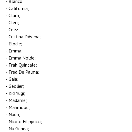
Blanco;
California;
Clara;
Cleo;
Coez;
Cristina D’Avena;
Elodie;
Emma;
Emma Nolde;
Frah Quintale;
Fred De Palma;
Gaia;
Geolier;
Kid Yugi;
Madame;
Mahmood;
Nada;
Nicolò Filippucci;
Nu Genea;