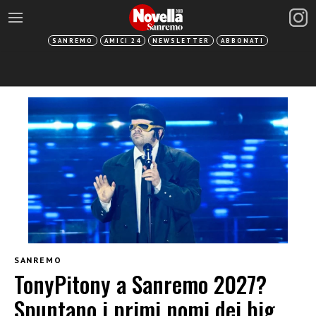
SANREMO
AMICI 24
NEWSLETTER
ABBONATI
SANREMO
TonyPitony a Sanremo 2027?
Spuntano i primi nomi dei big