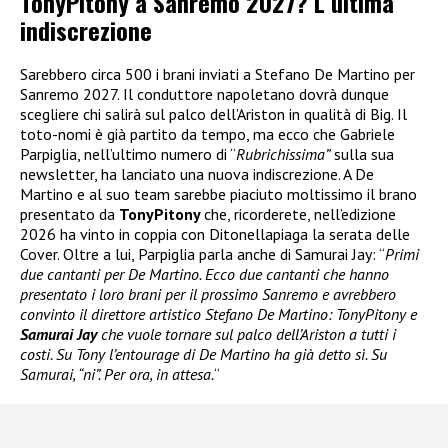
TonyPitony a Sanremo 2027? L’ultima
indiscrezione
Sarebbero circa 500 i brani inviati a Stefano De Martino per
Sanremo 2027. Il conduttore napoletano dovrà dunque
scegliere chi salirà sul palco dell’Ariston in qualità di Big. Il
toto-nomi è già partito da tempo, ma ecco che Gabriele
Parpiglia, nell’ultimo numero di “
Rubrichissima”
sulla sua
newsletter, ha lanciato una nuova indiscrezione. A De
Martino e al suo team sarebbe piaciuto moltissimo il brano
presentato da
TonyPitony
che, ricorderete, nell’edizione
2026 ha vinto in coppia con Ditonellapiaga la serata delle
Cover. Oltre a lui, Parpiglia parla anche di Samurai Jay: “
Primi
due cantanti per De Martino. Ecco due cantanti che hanno
presentato i loro brani per il prossimo Sanremo e avrebbero
convinto il direttore artistico Stefano De Martino: TonyPitony e
Samurai Jay
che vuole tornare sul palco dell’Ariston a tutti i
costi. Su Tony l’entourage di De Martino ha già detto sì. Su
Samurai, “ni”. Per ora, in attesa.
“