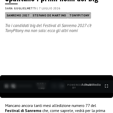
SARA GUGLIELMETTI
|
7 LUGLIO 2026
SANREMO 2027
STEFANO DE MARTINO
TONYPITONY
Tra i candidati big del Festival di Sanremo 2027 c’è
TonyPitony ma non solo: ecco gli altri nomi
0:14 /
Ad
hub
Media
POWERED
1
/
2
1:40
BY
Mancano ancora tanti mesi all’edizione numero 77 del
Festival di Sanremo
che, come saprete, vedrà per la prima