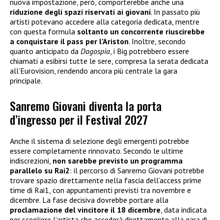
nuova impostazione, però, comporterebbe anche una
riduzione degli spazi riservati ai giovani
. In passato più
artisti potevano accedere alla categoria dedicata, mentre
con questa formula
soltanto un concorrente riuscirebbe
a conquistare il pass per l’Ariston
. Inoltre, secondo
quanto anticipato da
Dagospia
, i Big potrebbero essere
chiamati a esibirsi tutte le sere, compresa la serata dedicata
all’Eurovision, rendendo ancora più centrale la gara
principale.
Sanremo Giovani diventa la porta
d’ingresso per il Festival 2027
Anche il sistema di selezione degli emergenti potrebbe
essere completamente rinnovato. Secondo le ultime
indiscrezioni,
non sarebbe previsto un programma
parallelo
su Rai2
: il percorso di Sanremo Giovani potrebbe
trovare spazio direttamente nella fascia dell’access prime
time di Rai1, con appuntamenti previsti tra novembre e
dicembre. La fase decisiva dovrebbe portare alla
proclamazione del vincitore il 18 dicembre
, data indicata
per scegliere l’artista che accederà direttamente alla gara di