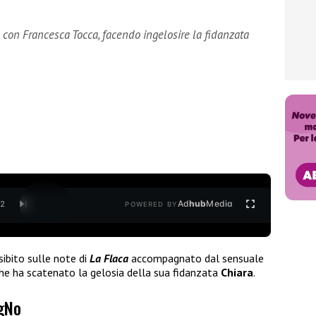
o con Francesca Tocca, facendo ingelosire la fidanzata
Ad
hub
Media
/
2
POWERED BY
sibito sulle note di
La Flaca
accompagnato dal sensuale
e ha scatenato la gelosia della sua fidanzata
Chiara
.
igNo