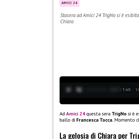
AMICI 24
Stasera ad Amici 24 TrigNo si è esibit
Chiara
0:29 / 1:40
1
Ad
Amici 24
questa sera
TrigNo
si è e
ballo di
Francesca Tocca
. Momento ch
La gelosia di Chiara per Tr