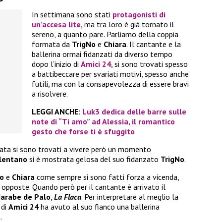
In settimana sono stati
protagonisti di
un’accesa lite,
ma tra loro è già tornato il
sereno, a quanto pare. Parliamo della coppia
formata da
TrigNo
e
Chiara
. Il cantante e la
ballerina ormai fidanzati da diverso tempo
dopo l’inizio di
Amici 24
, si sono trovati spesso
a battibeccare per svariati motivi, spesso anche
futili, ma con la consapevolezza di essere bravi
a risolvere.
LEGGI ANCHE
:
Luk3 dedica delle barre sulle
note di “Ti amo” ad Alessia, il romantico
gesto che forse ti è sfuggito
tata si sono trovati a vivere però un momento
lentano
si è mostrata gelosa del suo fidanzato
TrigNo
.
o
e
Chiara
come sempre si sono fatti forza a vicenda,
opposte. Quando però per il cantante è arrivato il
Jarabe de Palo
,
La Flaca
. Per interpretare al meglio la
 di
Amici 24
ha avuto al suo fianco una ballerina
a
.