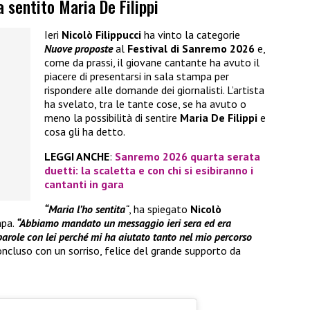
a sentito Maria De Filippi
Ieri
Nicolò Filippucci
ha vinto la categorie
Nuove proposte
al
Festival di Sanremo 2026
e,
come da prassi, il giovane cantante ha avuto il
piacere di presentarsi in sala stampa per
rispondere alle domande dei giornalisti. L’artista
ha svelato, tra le tante cose, se ha avuto o
meno la possibilità di sentire
Maria De Filippi
e
cosa gli ha detto.
LEGGI ANCHE
:
Sanremo 2026 quarta serata
duetti: la scaletta e con chi si esibiranno i
cantanti in gara
“Maria l’ho sentita
“
, ha spiegato
Nicolò
mpa.
“Abbiamo mandato un messaggio ieri sera ed era
arole con lei perché mi ha aiutato tanto nel mio percorso
oncluso con un sorriso, felice del grande supporto da