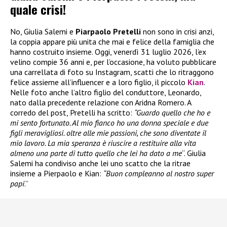
quale crisi!
No, Giulia Salemi e
Piarpaolo Pretelli
non sono in crisi anzi,
la coppia appare più unita che mai e felice della famiglia che
hanno costruito insieme. Oggi, venerdì 31 luglio 2026, l’ex
velino compie 36 anni e, per l’occasione, ha voluto pubblicare
una carrellata di foto su Instagram, scatti che lo ritraggono
felice assieme all’influencer e a loro figlio, il piccolo
Kian
.
Nelle foto anche l’altro figlio del conduttore, Leonardo,
nato dalla precedente relazione con Aridna Romero. A
corredo del post, Pretelli ha scritto:
“Guardo quello che ho e
mi sento fortunato. Al mio fianco ho una donna speciale e due
figli meravigliosi. oltre alle mie passioni, che sono diventate il
mio lavoro. La mia speranza è riuscire a restituire alla vita
almeno una parte di tutto quello che lei ha dato a me
“. Giulia
Salemi ha condiviso anche lei uno scatto che la ritrae
insieme a Pierpaolo e Kian:
“Buon compleanno al nostro super
papi
.”