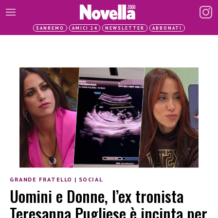
SANREMO
AMICI 24
NEWSLETTER
ABBONATI
GRANDE FRATELLO
|
SOCIAL
Uomini e Donne, l’ex tronista
Teresanna Pugliese è incinta per