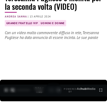
la seconda volta (VIDEO)
ANDREA SANNA
|
13 APRILE 2024
GRANDE FRATELLO VIP
UOMINI E DONNE
Con un video molto commovente diffuso in rete, Teresanna
Pugliese ha dato annuncio di essere incinta. Le sue parole
0:15 /
Ad
hub
Media
POWERED
1
/
2
1:40
BY