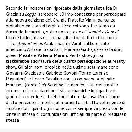
Secondo le indiscrezioni riportate dalla giornalista Ida Di
Grazia su
Leggo
, sarebbero 10 i vip contattati per partecipare
alla nuova edizione del Grande Fratello Vip, in partenza
probabilmente a settembre. Ecco chi sono. Partiamo da
Armando Incarnato, volto noto grazie a “
Uomini e Donne
“,
Ilona Staller, alias Cicciolina, gli attori della fiction turca
“
Terra Amara”
, Enes Atak e Sashin Vural, l’attore italo
americano Antonio Sabato Jr, Mariano Gallo, ovvero la drag
queen Priscila e
Valeria Marini.
Per la showgirl si
tratterebbe addirittura della quarta partecipazione al reality
show. Gli altri nomi circolati nelle ultime settimane sono
Giovanni Grazioso e Gabriele Govoni (fonte Lorenzo
Pugnaloni), e Rocco Casalino con il compagno Alejandro
Martinez (fonte
Chi
). Sarebbe sicuramente un cast molto
interessante che darebbe il via a dinamiche intriganti e in
grado di coinvolgere il telespettatore da casa. Però, come
detto precedentemente, al momento si tratta solamente di
indiscrezioni, quindi ogni nome come sempre va preso con le
pinze in attesa di comunicazioni ufficiali da parte di Mediaset
stessa.