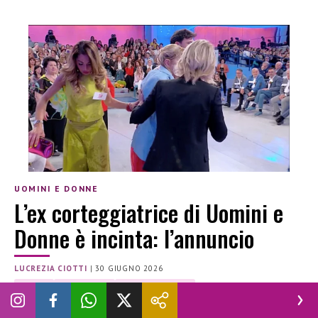
UOMINI E DONNE
L’ex corteggiatrice di Uomini e
Donne è incinta: l’annuncio
LUCREZIA CIOTTI
|
30 GIUGNO 2026
GOSSIP
GRAVIDANZA
UOMINI E DONNE
Il percorso difficile di Marika Abbonato e Alessandro Piscopo