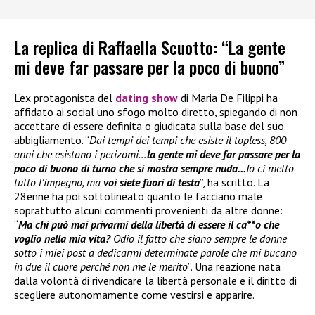
La replica di Raffaella Scuotto: “La gente
mi deve far passare per la poco di buono”
L’ex protagonista del
dating show
di Maria De Filippi ha
affidato ai social uno sfogo molto diretto, spiegando di non
accettare di essere definita o giudicata sulla base del suo
abbigliamento. “
Dai tempi dei tempi che esiste il topless, 800
anni che esistono i perizomi…
la gente mi deve far passare per la
poco di buono di turno che si mostra sempre nuda…
Io ci metto
tutto l’impegno, ma
voi siete fuori di testa
”, ha scritto. La
28enne ha poi sottolineato quanto le facciano male
soprattutto alcuni commenti provenienti da altre donne:
“
Ma chi può mai privarmi della libertà di essere il ca**o che
voglio nella mia vita?
Odio il fatto che siano sempre le donne
sotto i miei post a dedicarmi determinate parole che mi bucano
in due il cuore perché non me le merito
”. Una reazione nata
dalla volontà di rivendicare la libertà personale e il diritto di
scegliere autonomamente come vestirsi e apparire.