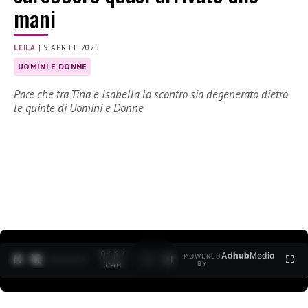
mani
LEILA
|
9 APRILE 2025
UOMINI E DONNE
Pare che tra Tina e Isabella lo scontro sia degenerato dietro
le quinte di Uomini e Donne
0:15 /
Ad
hub
Media
POWERED
1
/
2
1:40
BY