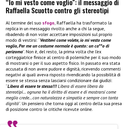
“Io mi vesto come voglio”: il messaggio di
Raffaella Scuotto contro gli stereotipi
Al termine del suo
sfogo
, Raffaella ha trasformato la
replica in un messaggio rivolto anche a chi la segue,
ribadendo di non voler accettare imposizioni sul proprio
modo di vestirsi: “
Vestitevi come volete, io mi vesto come
voglio, Per me un costume normale è questo: un ca**o di
perizoma
”. Non è, del resto, la prima volta che l’ex
corteggiatrice finisce al centro di polemiche per il suo modo
di mostrarsi o per il suo aspetto fisico. In passato era stata
accusata di non avere pudore e dignità, ricevendo commenti
negativi ai quali aveva risposto rivendicando la possibilità di
essere se stessa senza lasciarsi condizionare dai giudizi:
“
Libera di essere te stessa!!!
Libera di essere libera da
stereotipi… ognuna ha il diritto di essere e di mostrarsi come
meglio crede…con naturalezza e simpatia e sempre con tanta
dignità
”. Un pensiero che torna oggi al centro della sua presa
di posizione contro le critiche ricevute online.