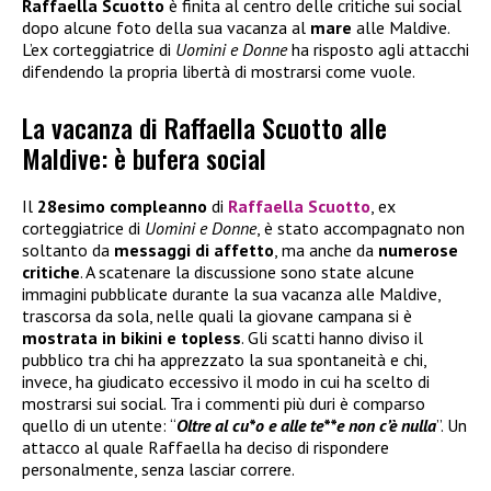
Raffaella Scuotto
è finita al centro delle critiche sui social
dopo alcune foto della sua vacanza al
mare
alle Maldive.
L’ex corteggiatrice di
Uomini e Donne
ha risposto agli attacchi
difendendo la propria libertà di mostrarsi come vuole.
La vacanza di Raffaella Scuotto alle
Maldive: è bufera social
Il
28esimo compleanno
di
Raffaella Scuotto
, ex
corteggiatrice di
Uomini e Donne
, è stato accompagnato non
soltanto da
messaggi di affetto
, ma anche da
numerose
critiche
. A scatenare la discussione sono state alcune
immagini pubblicate durante la sua vacanza alle Maldive,
trascorsa da sola, nelle quali la giovane campana si è
mostrata in bikini e topless
. Gli scatti hanno diviso il
pubblico tra chi ha apprezzato la sua spontaneità e chi,
invece, ha giudicato eccessivo il modo in cui ha scelto di
mostrarsi sui social. Tra i commenti più duri è comparso
quello di un utente: “
Oltre al cu*o e alle te**e non c’è nulla
”. Un
attacco al quale Raffaella ha deciso di rispondere
personalmente, senza lasciar correre.