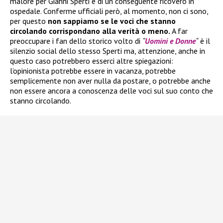
malore per Gianni Sperti e di un conseguente ricovero in
ospedale. Conferme ufficiali però, al momento, non ci sono,
per questo
non sappiamo se le voci che stanno
circolando corrispondano alla verità o meno.
A far
preoccupare i fan dello storico volto di
“
Uomini e Donne
“
è il
silenzio social dello stesso Sperti ma, attenzione, anche in
questo caso potrebbero esserci altre spiegazioni:
l’opinionista potrebbe essere in vacanza, potrebbe
semplicemente non aver nulla da postare, o potrebbe anche
non essere ancora a conoscenza delle voci sul suo conto che
stanno circolando.