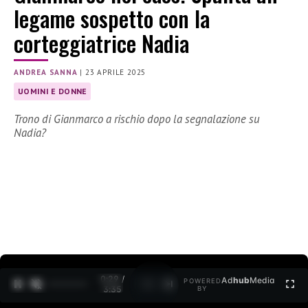
legame sospetto con la
corteggiatrice Nadia
ANDREA SANNA
|
23 APRILE 2025
UOMINI E DONNE
Trono di Gianmarco a rischio dopo la segnalazione su
Nadia?
0:30 /
Ad
hub
Media
POWERED
1
/
2
3:35
BY