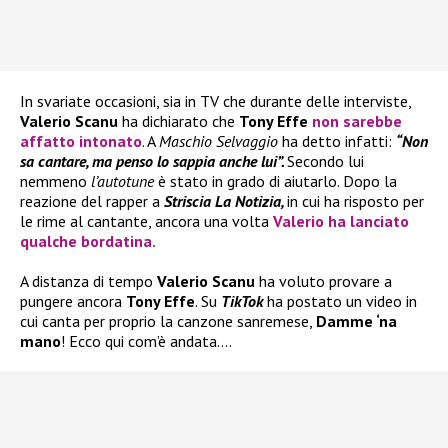
In svariate occasioni, sia in TV che durante delle interviste,
Valerio Scanu
ha dichiarato che
Tony Effe
non sarebbe
affatto intonato
. A
Maschio Selvaggio
ha detto infatti:
“Non
sa cantare, ma penso lo sappia anche lui”.
Secondo lui
nemmeno
l’autotune
è stato in grado di aiutarlo. Dopo la
reazione del rapper a
Striscia La Notizia,
in cui ha risposto per
le rime al cantante, ancora una volta
Valerio
ha lanciato
qualche bordatina.
A distanza di tempo
Valerio Scanu
ha voluto provare a
pungere ancora
Tony Effe
. Su
TikTok
ha postato un video in
cui canta per proprio la canzone sanremese,
Damme ‘na
mano
! Ecco qui com’è andata….