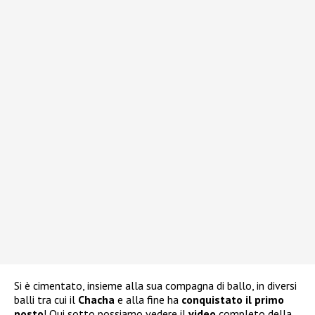
Si è cimentato, insieme alla sua compagna di ballo, in diversi
balli tra cui il
Chacha
e alla fine ha
conquistato il primo
posto
! Qui sotto possiamo vedere il
video
completo della