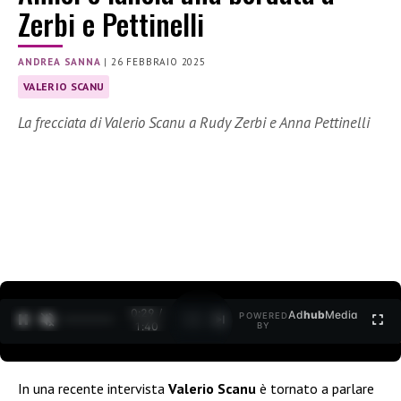
Zerbi e Pettinelli
ANDREA SANNA
|
26 FEBBRAIO 2025
VALERIO SCANU
La frecciata di Valerio Scanu a Rudy Zerbi e Anna Pettinelli
0:30 /
Ad
hub
Media
POWERED
1
/
2
1:40
BY
In una recente intervista
Valerio Scanu
è tornato a parlare