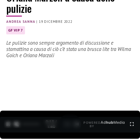
pulizie
ANDREA SANNA
|
19 DICEMBRE 2022
GF VIP 7
Le pulizie sono sempre argomento di discussione e
stamattina a causa di ciò c’è stata una brusca lite tra Wilma
Goich e Oriana Marzoli
0:14 /
Ad
hub
Media
POWERED
1
/
2
1:40
BY