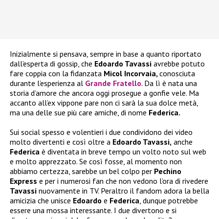
Inizialmente si pensava, sempre in base a quanto riportato
dall’esperta di gossip, che
Edoardo Tavassi
avrebbe potuto
fare coppia con la fidanzata
Micol Incorvaia,
conosciuta
durante l’esperienza al
Grande Fratello
. Da lì è nata una
storia d’amore che ancora oggi prosegue a gonfie vele. Ma
accanto all’ex vippone pare non ci sarà la sua dolce metà,
ma una delle sue più care amiche, di nome
Federica.
Sui social spesso e volentieri i due condividono dei video
molto divertenti e così oltre a
Edoardo Tavassi,
anche
Federica
è diventata in breve tempo un volto noto sul web
e molto apprezzato. Se così fosse, al momento non
abbiamo certezza, sarebbe un bel colpo per
Pechino
Express
e per i numerosi fan che non vedono l’ora di rivedere
Tavassi
nuovamente in TV. Peraltro il fandom adora la bella
amicizia che unisce
Edoardo
e
Federica
, dunque potrebbe
essere una mossa interessante. I due divertono e si