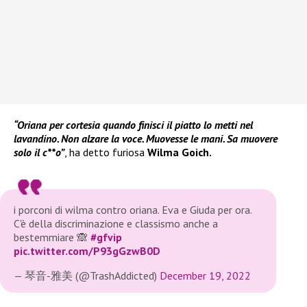
“Oriana per cortesia quando finisci il piatto lo metti nel
lavandino. Non alzare la voce. Muovesse le mani. Sa muovere
solo il c**o”
, ha detto furiosa
Wilma Goich.
i porconi di wilma contro oriana. Eva e Giuda per ora.
C'è della discriminazione e classismo anche a
bestemmiare 🙈
#gfvip
pic.twitter.com/P93gGzwB0D
— 琴音-雅美 (@TrashAddicted)
December 19, 2022