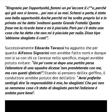
“Ringrazio per l’opportunità, fammi un po’ leccare il c**o, perché
qui già non si lavora… poi non si sa mai. Scherzi a parte, è stata
una bella opportunità. Anche perché mi ha scelto proprio lui e in
privato mi ha detto ‘svoltami questo Grande Fratello’. Questa
frase me la ricordo bene e mi è piaciuta. Però poi c’è stata una
cosa che ha detto che non mi è piaciuta per nulla. Disse tipo
‘abbiamo sbagliato il cast’”.
Successivamente
Edoardo Tavassi
ha aggiunto che per
quanto
Alfonso Signorini
non avrebbe fatto nomi e dunque
non si sa con chi ce l’avesse nello specifico, magari avrebbe
potuto evitare:
“Un po’ come se dopo una partita persa
l’allenatore di una squadra dicesse ‘non prendetevela con me,
ma con questi sfaticati’”.
Stando al pensiero dell’ex gieffino, il
conduttore avrebbe potuto dire dell’altro:
“
Avrei preferito
sentirgli dire ‘la responsabilità è mia, ho sbagliato’. Che poi non
so nemmeno cosa c’è stato di sbagliato perché l’edizione è
andata pure bene”.