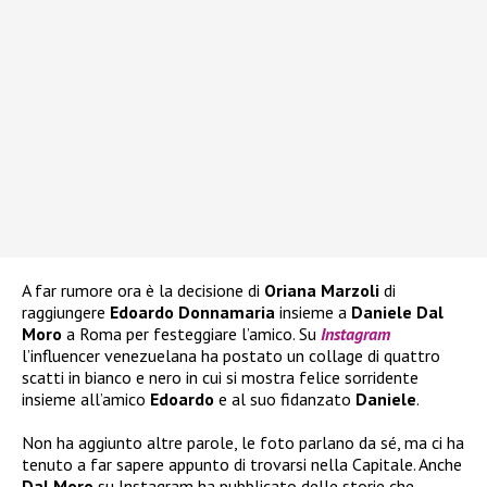
A far rumore ora è la decisione di
Oriana Marzoli
di
raggiungere
Edoardo Donnamaria
insieme a
Daniele Dal
Moro
a Roma per festeggiare l’amico. Su
Instagram
l’influencer venezuelana ha postato un collage di quattro
scatti in bianco e nero in cui si mostra felice sorridente
insieme all’amico
Edoardo
e al suo fidanzato
Daniele
.
Non ha aggiunto altre parole, le foto parlano da sé, ma ci ha
tenuto a far sapere appunto di trovarsi nella Capitale. Anche
Dal Moro
su Instagram ha pubblicato delle storie che