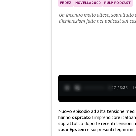
FEDEZ
NOVELLA 2000
PULP PODCAST
Un incontro molto atteso, soprattutto 
dichiarazioni fatte nel podcast sul ca
0:28 / 3:35
1
Nuovo episodio ad alta tensione medi
hanno
ospitato
l’imprenditore italo
soprattutto dopo le recenti tensioni n
caso
Epstein
e sui presunti legami int