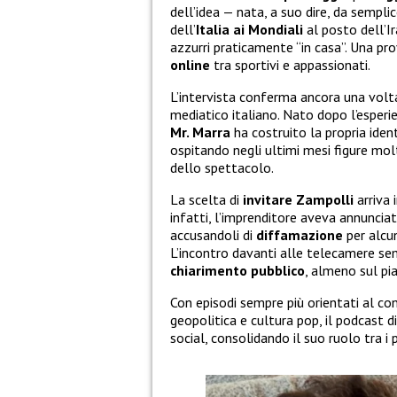
dell’idea — nata, a suo dire, da sempl
dell’
Italia ai Mondiali
al posto dell’Ir
azzurri praticamente “in casa”. Una 
online
tra sportivi e appassionati.
L’intervista conferma ancora una volta
mediatico italiano. Nato dopo l’esperi
Mr. Marra
ha costruito la propria iden
ospitando negli ultimi mesi figure mol
dello spettacolo.
La scelta di
invitare
Zampolli
arriva 
infatti, l’imprenditore aveva annuncia
accusandoli di
diffamazione
per alcun
L’incontro davanti alle telecamere sem
chiarimento
pubblico
, almeno sul pi
Con episodi sempre più orientati al co
geopolitica e cultura pop, il podcast d
social, consolidando il suo ruolo tra i