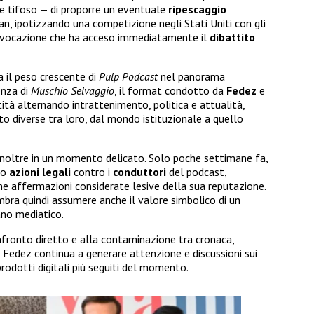
ice tifoso — di proporre un eventuale
ripescaggio
an, ipotizzando una competizione negli Stati Uniti con gli
provocazione che ha acceso immediatamente il
dibattito
 il peso crescente di
Pulp Podcast
nel panorama
enza di
Muschio Selvaggio
, il format condotto da
Fedez
e
tità alternando intrattenimento, politica e attualità,
to diverse tra loro, dal mondo istituzionale a quello
inoltre in un momento delicato. Solo poche settimane fa,
to
azioni legali
contro i
conduttori
del podcast,
e affermazioni considerate lesive della sua reputazione.
bra quindi assumere anche il valore simbolico di un
ano mediatico.
nfronto diretto e alla contaminazione tra cronaca,
i Fedez continua a generare attenzione e discussioni sui
 prodotti digitali più seguiti del momento.