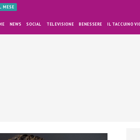
AL MESE
ME
NEWS
SOCIAL
TELEVISIONE
BENESSERE
IL TACCUINO VI