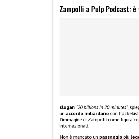
Zampolli a Pulp Podcast: è
slogan
“20 billions in 20 minutes”
, spi
un
accordo
miliardario
con l’Uzbekist
l’immagine di Zampolli come figura c
internazionali.
Non è mancato un
passaggio
più
leg