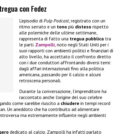
 tregua con Fedez
L’episodio di
Pulp Podcast
, registrato con un
ritmo serrato e un
tono
più
disteso
rispetto
alle polemiche delle ultime settimane,
rappresenta di fatto una
tregua
pubblica
tra
le parti.
Zampolli
, noto negli Stati Uniti per i
suoi rapporti con ambienti politici e finanziari di
alto livello, ha accettato il confronto diretto
con i due conduttori affrontando diversi temi:
dagli affari internazionali fino alla politica
americana, passando per il calcio e alcuni
retroscena personali.
Durante la conversazione, l’imprenditore ha
raccontato anche l’origine del suo celebre
egando come sarebbe riuscito a
chiudere
in tempi record
an. Un aneddoto che ha contribuito ad alimentare
ontroversa ma estremamente influente negli ambienti
gero
dedicato al calcio. Zampolli ha infatti parlato