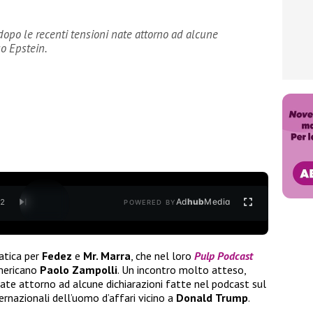
dopo le recenti tensioni nate attorno ad alcune
so Epstein.
Ad
hub
Media
/
2
POWERED BY
atica per
Fedez
e
Mr. Marra
, che nel loro
Pulp Podcast
americano
Paolo
Zampolli
. Un incontro molto atteso,
ate attorno ad alcune dichiarazioni fatte nel podcast sul
ernazionali dell’uomo d’affari vicino a
Donald
Trump
.