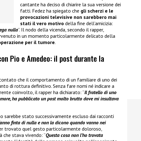
cantante ha deciso di chiarire la sua versione dei
fatti. Fedez ha spiegato che
gli scherzi e le
provocazioni televisive non sarebbero mai
stati il vero motivo
della fine dell’amicizia:
ega nulla
”. Il nodo della vicenda, secondo il rapper,
avvenuto in un momento particolarmente delicato della
’operazione per il tumore
.
 con Pio e Amedeo: il post durante la
contato che il comportamento di un familiare di uno dei
nto di rottura definitivo. Senza fare nomi né indicare a
rente coinvolto, il rapper ha dichiarato: “
Il fratello di uno
more, ha pubblicato un post molto brutto dove mi insultava
io sarebbe stato successivamente escluso dai racconti
anno finta di nulla e non la dicono quando vanno nei
aver trovato quel gesto particolarmente doloroso,
à che stava vivendo: “
Questa cosa non l’ho trovata