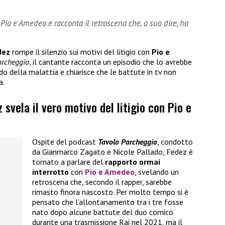
 Pio e Amedeo e racconta il retroscena che, a suo dire, ha
dez
rompe il silenzio sui motivi del litigio con
Pio e
archeggio
, il cantante racconta un episodio che lo avrebbe
o della malattia e chiarisce che le battute in tv non
a.
z svela il vero motivo del litigio con Pio e
Ospite del podcast
Tavolo Parcheggio
, condotto
da Gianmarco Zagato e Nicole Pallado, Fedez è
tornato a parlare del
rapporto ormai
interrotto
con
Pio e Amedeo
, svelando un
retroscena che, secondo il rapper, sarebbe
rimasto finora nascosto. Per molto tempo si è
pensato che l’allontanamento tra i tre fosse
nato dopo alcune battute del duo comico
durante una trasmissione Rai nel 2021, ma il