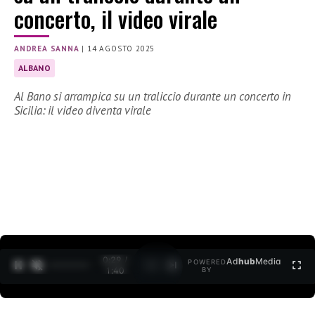
concerto, il video virale
ANDREA SANNA
|
14 AGOSTO 2025
ALBANO
Al Bano si arrampica su un traliccio durante un concerto in
Sicilia: il video diventa virale
0:30 /
Ad
hub
Media
POWERED
1
/
2
1:40
BY