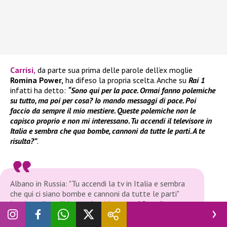
Carrisi
,
da parte sua prima delle parole dell’ex moglie
Romina Power,
ha difeso la propria scelta. Anche su
Rai 1
infatti ha detto:
“Sono qui per la pace. Ormai fanno polemiche
su tutto, ma poi per cosa? Io mando messaggi di pace. Poi
faccio da sempre il mio mestiere. Queste polemiche non le
capisco proprio e non mi interessano. Tu accendi il televisore in
Italia e sembra che qua bombe, cannoni da tutte le parti. A te
risulta?”
.
Albano in Russia: "Tu accendi la tv in Italia e sembra
che qui ci siano bombe e cannoni da tutte le parti"
La giornalista: "Ma non è qui la guerra" Stendiamo un
velo pietoso
pic.twitter.com/wS5SyRsAmD