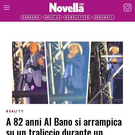
SANREMO
AMICI 24
NEWSLETTER
ABBONATI
REALITY
A 82 anni Al Bano si arrampica
su un traliccio durante un