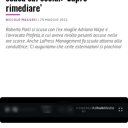
rimediare’
NICCOLO MAGGESI
|
29 MAGGIO 2021
Roberto Parli si scusa con l’ex moglie Adriana Volpe e
l’avvocato Profeta, a cui aveva rivolto pesanti accuse nelle
ore scorse. Anche LaPress Management fa scudo attorno alla
conduttrice: ‘Ci auguriamo che certe esternazioni si plachino’
0:06 /
Ad
hub
Media
POWERED
1
/
2
1:40
BY