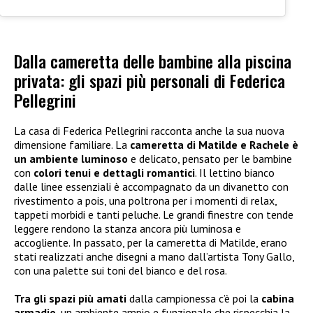
Dalla cameretta delle bambine alla piscina
privata: gli spazi più personali di Federica
Pellegrini
La casa di Federica Pellegrini racconta anche la sua nuova
dimensione familiare. La
cameretta di Matilde e Rachele è
un ambiente luminoso
e delicato, pensato per le bambine
con
colori tenui e dettagli romantici
. Il lettino bianco
dalle linee essenziali è accompagnato da un divanetto con
rivestimento a pois, una poltrona per i momenti di relax,
tappeti morbidi e tanti peluche. Le grandi finestre con tende
leggere rendono la stanza ancora più luminosa e
accogliente. In passato, per la cameretta di Matilde, erano
stati realizzati anche disegni a mano dall’artista Tony Gallo,
con una palette sui toni del bianco e del rosa.
Tra gli spazi più amati
dalla campionessa c’è poi la
cabina
armadio
, un ambiente ampio e funzionale che rispecchia la