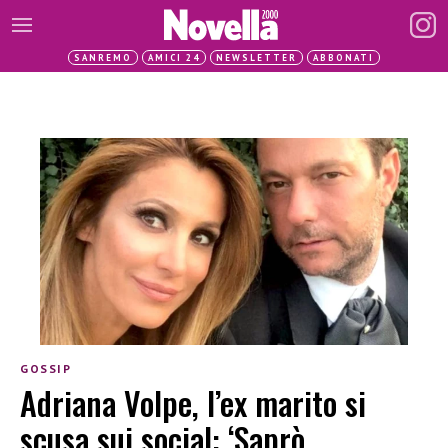
SANREMO
AMICI 24
NEWSLETTER
ABBONATI
GOSSIP
Adriana Volpe, l’ex marito si
scusa sui social: ‘Saprò