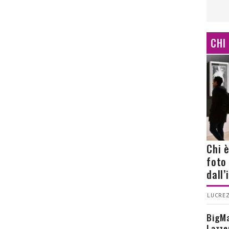
CHI
Chi 
foto
dall
LUCREZ
BigMa
Lazze