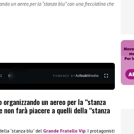
ando un aereo per la “stanza blu” con una frecciatina che
Ad
hub
Media
/
2
POWERED BY
o organizzando un aereo per la “stanza
e non farà piacere a quelli della “stanza
 della “stanza blu” del
Grande Fratello Vip
. I protagonisti