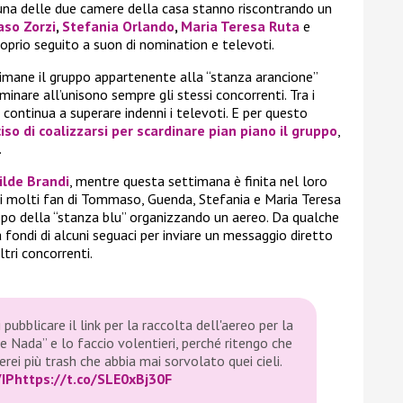
 una delle due camere della casa stanno riscontrando un
so Zorzi
,
Stefania Orlando
,
Maria Teresa Ruta
e
oprio seguito a suon di nomination e televoti.
imane il gruppo appartenente alla “stanza arancione”
inare all’unisono sempre gli stessi concorrenti. Tra i
 continua a superare indenni i televoti. E per questo
so di coalizzarsi per scardinare pian piano il gruppo
,
.
ilde Brandi
, mentre questa settimana è finita nel loro
 i molti fan di Tommaso, Guenda, Stefania e Maria Teresa
po della “stanza blu” organizzando un aereo. Da qualche
a fondi di alcuni seguaci per inviare un messaggio diretto
ltri concorrenti.
 pubblicare il link per la raccolta dell'aereo per la
 Nada” e lo faccio volentieri, perché ritengo che
rei più trash che abbia mai sorvolato quei cieli.
IP
https://t.co/SLE0xBj30F