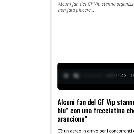
Alcuni fan del GF Vip stanno organizz
non farà piacere…
0:28 / 1:40
1
Alcuni fan del GF Vip stann
blu” con una frecciatina ch
arancione”
C’è un aereo in arrivo per i concorrenti