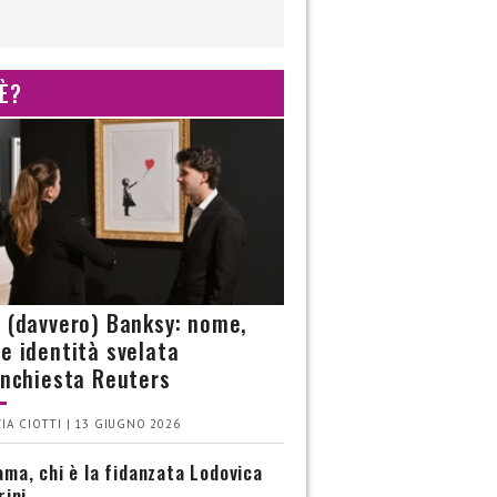
 È?
è (davvero) Banksy: nome,
 e identità svelata
’inchiesta Reuters
IA CIOTTI | 13 GIUGNO 2026
ma, chi è la fidanzata Lodovica
rini