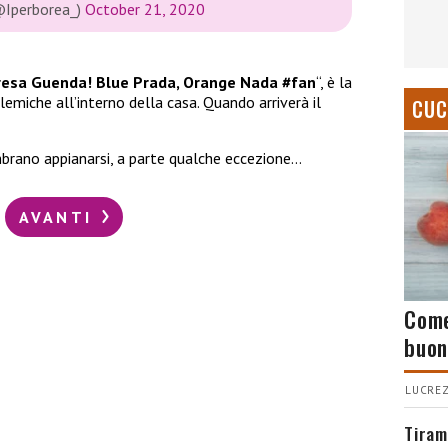
@Iperborea_)
October 21, 2020
resa Guenda! Blue Prada, Orange Nada #fan
“, è la
emiche all’interno della casa. Quando arriverà il
CUC
embrano appianarsi, a parte qualche eccezione…
AVANTI
Come
buon
LUCREZ
Tiram