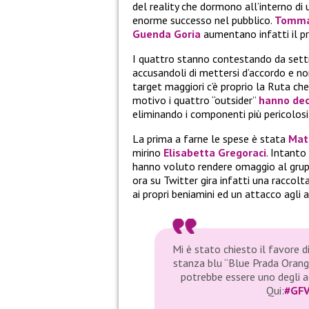
del reality che dormono all’interno di
enorme successo nel pubblico.
Tomma
Guenda Goria
aumentano infatti il pr
I quattro stanno contestando da sett
accusandoli di mettersi d’accordo e nom
target maggiori c’è proprio la Ruta che
motivo i quattro “outsider”
hanno deci
eliminando i componenti più pericolosi
La prima a farne le spese è stata
Mat
mirino
Elisabetta Gregoraci
. Intanto
hanno voluto rendere omaggio al grup
ora su Twitter gira infatti una raccolt
ai propri beniamini ed un attacco agli a
Mi è stato chiesto il favore di
stanza blu “Blue Prada Orange
potrebbe essere uno degli ae
Qui:
#GFV