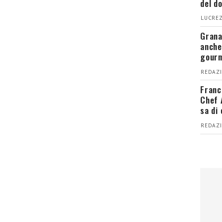
del d
LUCREZ
Grana
anche
gour
REDAZI
Franc
Chef 
sa di
REDAZI