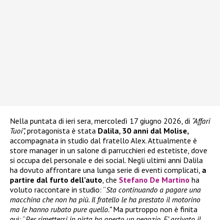
Nella puntata di ieri sera, mercoledì 17 giugno 2026, di
“Affari
Tuoi”,
protagonista è stata
Dalila, 30 anni dal Molise,
accompagnata in studio dal fratello Alex. Attualmente è
store manager in un salone di parrucchieri ed estetiste, dove
si occupa del personale e dei social. Negli ultimi anni Dalila
ha dovuto affrontare una lunga serie di eventi complicati,
a
partire dal furto dell’auto
, che
Stefano De Martino
ha
voluto raccontare in studio: “
Sta continuando a pagare una
macchina che non ha più. Il fratello le ha prestato il motorino
ma le hanno rubato pure quello.”
Ma purtroppo non è finita
qui: “
Per rimettersi in pista ha aperto un negozio. E’ arrivato il