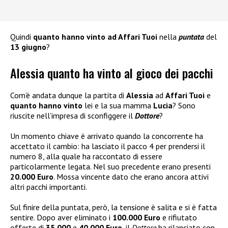
Quindi
quanto hanno vinto ad Affari Tuoi
nella
puntata
del
13 giugno
?
Alessia quanto ha vinto al gioco dei pacchi
Com’è andata dunque la partita di
Alessia
ad
Affari Tuoi
e
quanto hanno vinto
lei e la sua mamma
Lucia
? Sono
riuscite nell’impresa di sconfiggere il
Dottore
?
Un momento chiave è arrivato quando la concorrente ha
accettato il cambio: ha lasciato il pacco 4 per prendersi il
numero 8, alla quale ha raccontato di essere
particolarmente legata. Nel suo precedente erano presenti
20.000 Euro
. Mossa vincente dato che erano ancora attivi
altri pacchi importanti.
Sul finire della puntata, però, la tensione è salita e si è fatta
sentire. Dopo aver eliminato i
100.000 Euro
e rifiutato
offerte di
35.000
e
40.000 Euro
, il
Dottore
ha rilanciato con