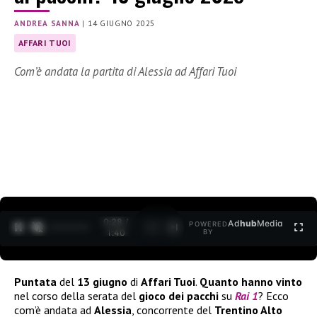
ANDREA SANNA
|
14 GIUGNO 2025
AFFARI TUOI
Com’è andata la partita di Alessia ad Affari Tuoi
0:30 /
Ad
hub
Media
POWERED
1
/
2
1:40
BY
Puntata
del
13 giugno
di
Affari Tuoi
.
Quanto hanno vinto
nel corso della serata del
gioco dei pacchi
su
Rai 1
? Ecco
com’è andata ad
Alessia
, concorrente del
Trentino Alto