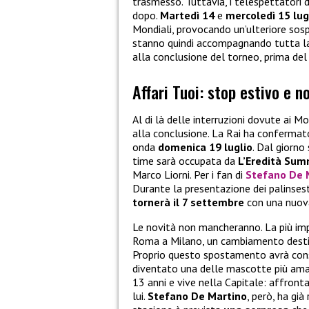
trasmesso. Tuttavia, i telespettatori 
dopo.
Martedì 14
e
mercoledì 15 lug
Mondiali, provocando un’ulteriore sos
stanno quindi accompagnando tutta la
alla conclusione del torneo, prima de
Affari Tuoi: stop estivo e 
Al di là delle interruzioni dovute ai Mo
alla conclusione. La Rai ha confermat
onda
domenica 19 luglio
. Dal giorno
time sarà occupata da
L’Eredità Su
Marco Liorni. Per i fan di
Stefano De 
Durante la presentazione dei palinse
tornerà il 7 settembre
con una nuova
Le novità non mancheranno. La più impo
Roma a Milano, un cambiamento destin
Proprio questo spostamento avrà con
diventato una delle mascotte più ama
13 anni e vive nella Capitale: affronta
lui.
Stefano De Martino
, però, ha già