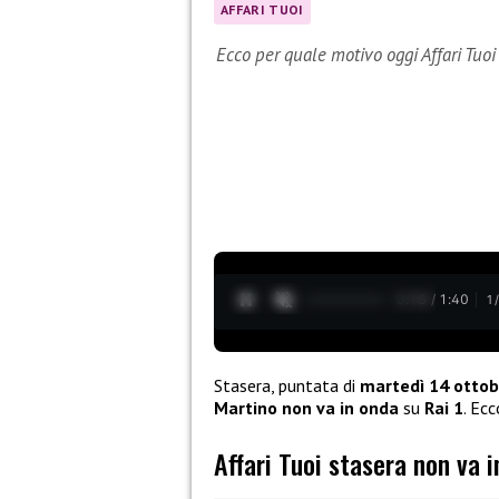
AFFARI TUOI
Ecco per quale motivo oggi Affari Tuoi
0:20 / 1:40
1
Stasera, puntata di
martedì 14 otto
Martino
non va in onda
su
Rai 1
. Ec
Affari Tuoi stasera non va 