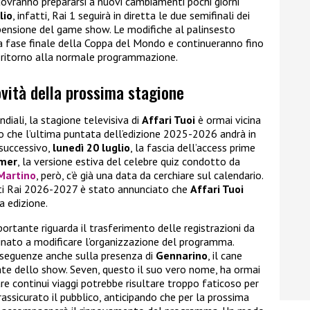
dovranno prepararsi a nuovi cambiamenti pochi giorni
lio
, infatti, Rai 1 seguirà in diretta le due semifinali dei
pensione del game show. Le modifiche al palinsesto
 fase finale della Coppa del Mondo e continueranno fino
l ritorno alla normale programmazione.
novità della prossima stagione
ndiali, la stagione televisiva di
Affari Tuoi
è ormai vicina
o che l’ultima puntata dell’edizione 2025-2026 andrà in
 successivo,
lunedì 20 luglio
, la fascia dell’access prime
mmer
, la versione estiva del celebre quiz condotto da
Martino
, però, c’è già una data da cerchiare sul calendario.
sti Rai 2026-2027 è stato annunciato che
Affari Tuoi
 edizione.
rtante riguarda il trasferimento delle registrazioni da
ato a modificare l’organizzazione del programma.
seguenze anche sulla presenza di
Gennarino
, il cane
te dello show. Seven, questo il suo vero nome, ha ormai
re continui viaggi potrebbe risultare troppo faticoso per
 rassicurato il pubblico, anticipando che per la prossima