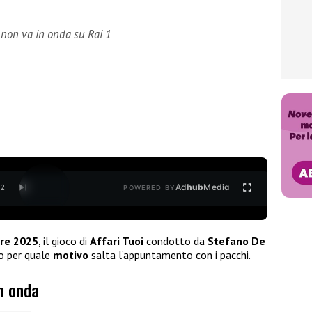
 non va in onda su Rai 1
Ad
hub
Media
/
2
POWERED BY
bre 2025
, il gioco di
Affari Tuoi
condotto da
Stefano De
co per quale
motivo
salta l’appuntamento con i pacchi.
in onda