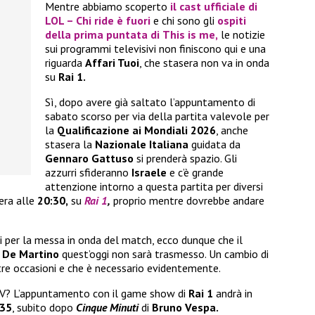
Mentre abbiamo scoperto
il cast ufficiale di
LOL – Chi ride è fuori
e chi sono gli
ospiti
della prima puntata di
This is me
,
le notizie
sui programmi televisivi non finiscono qui e una
riguarda
Affari Tuoi
, che stasera non va in onda
su
Rai 1.
Sì, dopo avere già saltato l’appuntamento di
sabato scorso per via della partita valevole per
la
Qualificazione ai Mondiali 2026
, anche
stasera la
Nazionale Italiana
guidata da
Gennaro Gattuso
si prenderà spazio. Gli
azzurri sfideranno
Israele
e c’è grande
attenzione intorno a questa partita per diversi
sera alle
20:30,
su
Rai 1
,
proprio mentre dovrebbe andare
ti per la messa in onda del match, ecco dunque che il
 De Martino
quest’oggi non sarà trasmesso. Un cambio di
tre occasioni e che è necessario evidentemente.
TV? L’appuntamento con il game show di
Rai 1
andrà in
:35
, subito dopo
Cinque Minuti
di
Bruno Vespa.