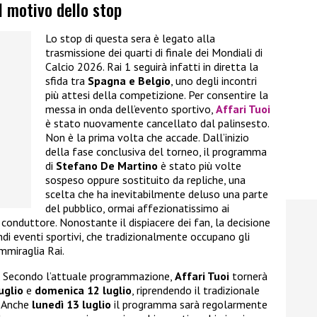
il motivo dello stop
Lo stop di questa sera è legato alla
trasmissione dei quarti di finale dei Mondiali di
Calcio 2026. Rai 1 seguirà infatti in diretta la
sfida tra
Spagna e Belgio
, uno degli incontri
più attesi della competizione. Per consentire la
messa in onda dell’evento sportivo,
Affari Tuoi
è stato nuovamente cancellato dal palinsesto.
Non è la prima volta che accade. Dall’inizio
della fase conclusiva del torneo, il programma
di
Stefano De Martino
è stato più volte
sospeso oppure sostituito da repliche, una
scelta che ha inevitabilmente deluso una parte
del pubblico, ormai affezionatissimo ai
el conduttore. Nonostante il dispiacere dei fan, la decisione
ndi eventi sportivi, che tradizionalmente occupano gli
mmiraglia Rai.
. Secondo l’attuale programmazione,
Affari Tuoi
tornerà
uglio
e
domenica 12 luglio
, riprendendo il tradizionale
. Anche
lunedì 13 luglio
il programma sarà regolarmente