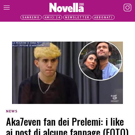
SANREMO
AMICI 24
NEWSLETTER
ABBONATI
NEWS
Aka7even fan dei Prelemi: i like
ai post di alcune fanpage (FOTO)