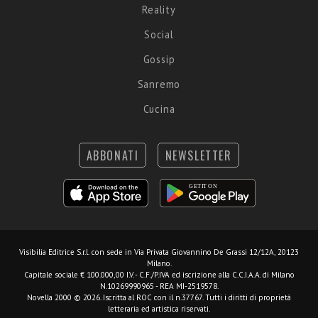
Reality
Social
Gossip
Sanremo
Cucina
ABBONATI
NEWSLETTER
Visibilia Editrice S.r.l.
con sede in Via Privata Giovannino De Grassi 12/12A, 20123
Milano.
Capitale sociale € 100.000,00 I.V. - C.F./P.IVA ed iscrizione alla C.C.I.A.A. di Milano
N.10269990965 - REA MI-2519578.
Novella 2000 © 2026. Iscritta al ROC con il n.37767. Tutti i diritti di proprietà
letteraria ed artistica riservati.