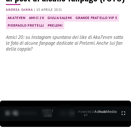
ANDREA SANNA
|
15 APRILE 2021
AKA7EVEN
AMICI 20
GIULIA SALEMI
GRANDE FRATELLO VIP 5
PIERPAOLO PRETELLI
PRELEMI
Amici 20: su Instagram spuntano dei like di Aka7even sotto
le foto di alcune fanpage dedicate ai Prelemi. Anche lui fan
della coppia?
0:27 /
Ad
hub
Media
POWERED
1
/
2
3:35
BY