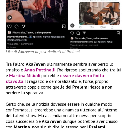
Like di Aka7even ai post dedicati ai Prelemi
Tra l’altro
Aka7even
ultimamente sembra aver perso lo
smalto e
Anna Pettinelli
l’ha ripreso spoilerando che tra lui
e
Martina Miliddi
potrebbe
essere davvero finita
stavolta
. Il ragazzo è demoralizzato e, forse, proprio
attraverso coppie come quelle dei
Prelemi
riesce a non
perdere la speranza.
Certo che, se la notizia dovesse essere in qualche modo
confermata, si creerebbe una dinamica ulteriore all’interno
del talent show. Ma attendiamo altre news per scoprire
cosa succederà. Se
Aka7even
dunque potrebbe aver chiuso
con
Martina
, non si può dire lo stesso per i
Prelemi
…