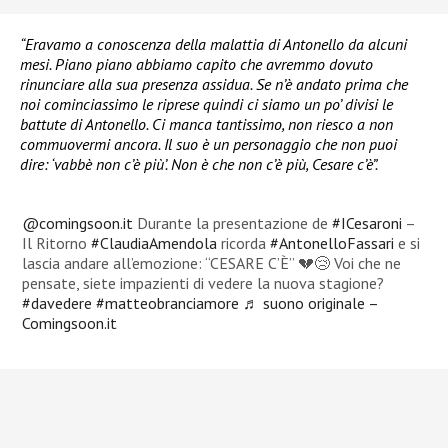
“Eravamo a conoscenza della malattia di Antonello da alcuni
mesi. Piano piano abbiamo capito che avremmo dovuto
rinunciare alla sua presenza assidua. Se n’è andato prima che
noi cominciassimo le riprese quindi ci siamo un po’ divisi le
battute di Antonello. Ci manca tantissimo, non riesco a non
commuovermi ancora. Il suo è un personaggio che non puoi
dire: ‘vabbè non c’è più’. Non è che non c’è più, Cesare c’è”.
@comingsoon.it
Durante la presentazione de
#ICesaroni
–
Il Ritorno
#ClaudiaAmendola
ricorda
#AntonelloFassari
e si
lascia andare all’emozione: “CESARE C’È” 💔😢 Voi che ne
pensate, siete impazienti di vedere la nuova stagione?
#davedere
#matteobranciamore
♬ suono originale –
Comingsoon.it