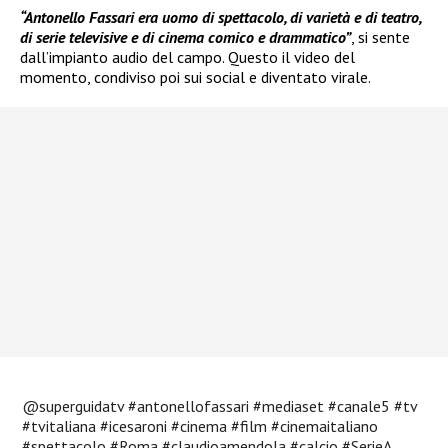
“Antonello Fassari era uomo di spettacolo, di varietà e di teatro,
di serie televisive e di cinema comico e drammatico”
, si sente
dall’impianto audio del campo. Questo il video del
momento, condiviso poi sui social e diventato virale.
@superguidatv
#antonellofassari
#mediaset
#canale5
#tv
#tvitaliana
#icesaroni
#cinema
#film
#cinemaitaliano
#spettacolo
#Roma
#claudioamendola
#calcio
#SerieA