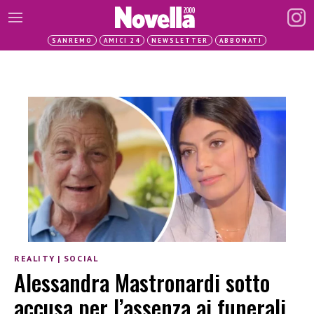
SANREMO
AMICI 24
NEWSLETTER
ABBONATI
REALITY
|
SOCIAL
Alessandra Mastronardi sotto
accusa per l’assenza ai funerali