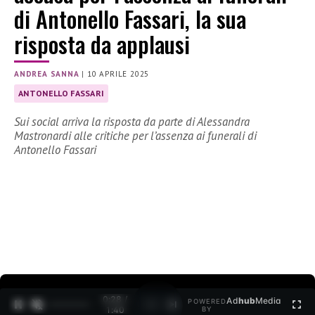
di Antonello Fassari, la sua
risposta da applausi
ANDREA SANNA
|
10 APRILE 2025
ANTONELLO FASSARI
Sui social arriva la risposta da parte di Alessandra
Mastronardi alle critiche per l’assenza ai funerali di
Antonello Fassari
0:30 /
Ad
hub
Media
POWERED
1
/
2
1:40
BY