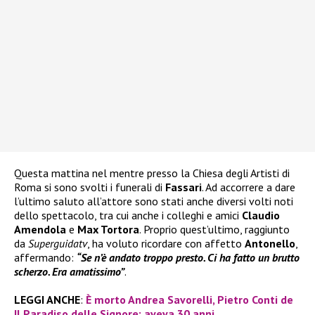
Questa mattina nel mentre presso la Chiesa degli Artisti di
Roma si sono svolti i funerali di
Fassari
. Ad accorrere a dare
l’ultimo saluto all’attore sono stati anche diversi volti noti
dello spettacolo, tra cui anche i colleghi e amici
Claudio
Amendola
e
Max Tortora
. Proprio quest’ultimo, raggiunto
da
Superguidatv
, ha voluto ricordare con affetto
Antonello
,
affermando:
“Se n’è andato troppo presto. Ci ha fatto un brutto
scherzo. Era amatissimo”
.
LEGGI ANCHE
:
È morto Andrea Savorelli, Pietro Conti de
Il Paradiso delle Signore: aveva 30 anni