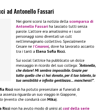
cci ad Antonello Fassari
Nei giorni scorsi la notizia della
scomparsa di
Antonello Fassari
ha lasciato tutti senza
parole. L’attore era amatissimo e i suoi
personaggi sono diventati un cult
nell’immaginario collettivo. Specialmente
Cesare ne
I Cesaroni
,
dove ha lavorato accanto
tra i tanti a
Elena Sofia Ricci.
Sui social l’attrice ha pubblicato un dolce
messaggio in ricordo del suo collega:
“Antonello,
che dolore! Mi sembra impossibile. Grazie per
tutto quello che ci hai donato, per il tuo talento, la
tua sensibilità e infinita gentilezza… mancherai!”
.
ia Ricci
non ha potuto presenziare ai funerali di
a assenza riguarda un suo viaggio in Giappone,
llo
(evento che condurrà con
Mika
).
a Ricci
non ha avuto modo di unirsi al
cast
della serie