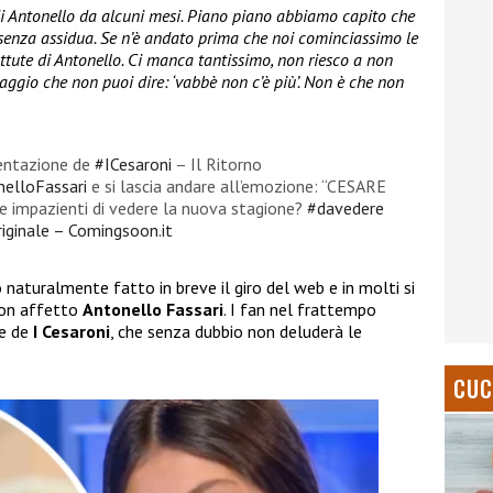
i Antonello da alcuni mesi. Piano piano abbiamo capito che
enza assidua. Se n’è andato prima che noi cominciassimo le
battute di Antonello. Ci manca tantissimo, non riesco a non
ggio che non puoi dire: ‘vabbè non c’è più’. Non è che non
entazione de
#ICesaroni
– Il Ritorno
elloFassari
e si lascia andare all’emozione: “CESARE
te impazienti di vedere la nuova stagione?
#davedere
iginale – Comingsoon.it
naturalmente fatto in breve il giro del web e in molti si
con affetto
Antonello Fassari
. I fan nel frattempo
ne de
I Cesaroni
, che senza dubbio non deluderà le
CUC