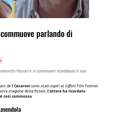
 commuove parlando di
A
Antonello Fassari e si commuove ricordando il suo
cast de
I Cesaroni
sono stati ospiti al
Giffoni Film Festival
.
uova stagione della fiction,
l’attore ha ricordato
 è così commosso
.
Amendola