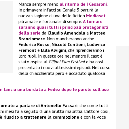
Manca sempre meno
al ritorno de
I Cesaroni
.
In primavera infatti su Canale 5 partirà la
nuova stagione di una delle fiction
Mediaset
più amate e fortunate di sempre.
A tornare
saranno quasi tutti i principali protagonisti
della serie
da
Claudio Amendola
a
Matteo
Branciamore
. Non mancheranno anche
Federico Russo, Niccolò Centioni, Ludovico
Fremont
e
Elda Alvigini
, che riprenderanno i
loro ruoli. In queste ore nel mentre il cast è
stato ospite al
Giffoni Film Festival
e ha così
presentato i nuovi attesissimi episodi. Nel corso
della chiacchierata però è accaduto qualcosa
lancia una bordata a Fedez dopo le parole sull’uso
ornato a parlare di Antonello Fassari
, che come tutti
mesi fa a seguito di una brutta malattia. L’attore così,
è riuscito a trattenere la commozione
e con la voce