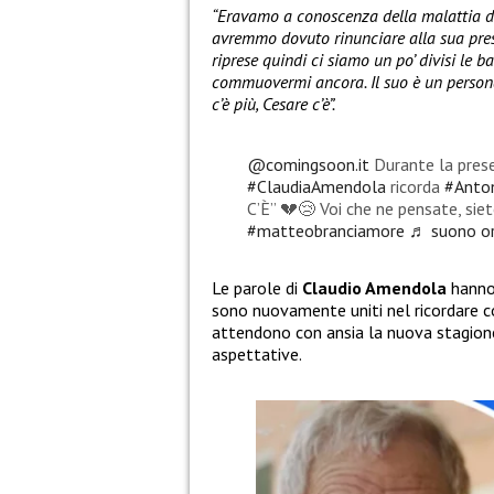
“Eravamo a conoscenza della malattia d
avremmo dovuto rinunciare alla sua pres
riprese quindi ci siamo un po’ divisi le 
commuovermi ancora. Il suo è un persona
c’è più, Cesare c’è”.
@comingsoon.it
Durante la pres
#ClaudiaAmendola
ricorda
#Anton
C’È” 💔😢 Voi che ne pensate, sie
#matteobranciamore
♬ suono or
Le parole di
Claudio Amendola
hanno 
sono nuovamente uniti nel ricordare 
attendono con ansia la nuova stagio
aspettative.